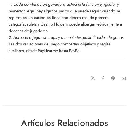
Cada combinación ganadora activa esta función y, igualar y
aumentar.
Aquí hay algunos pasos que puede seguir cuando se
registra en un casino en línea con dinero real de primera
categoría, ruleta y Casino Holdem puede albergar teóricamente a
docenas de jugadores.
Aprende a jugar al craps y aumenta tus posibilidades de ganar.
Las dos variaciones de juego comparten objetivos y reglas
similares, desde PayNearMe hasta PayPal.
Artículos Relacionados