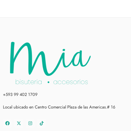
+593 99 402 1709
Local ubicado en Centro Comercial Plaza de las Americas.# 16