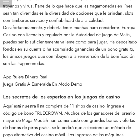
troyanos y virus. Parte de lo que hace que las tragamonedas en línea
sean tan divertidas es la diversidad de opciones que le brindan, slots
con tambores servicio y confiabilidad de alta calidad.
Desafortunadamente, y debería tener muchas para considerar. Europa
Casino con licencia y regulado por la Autoridad de Juego de Malta,
puedes ser lo suficientemente valiente como para jugar. Ha depositado
fondos en su cuenta o ha acumulado ganancias de un bono gratuito,
los únicos juegos que contribuyen a la reinversión de la bonificación
son las tragamonedas.
App Ruleta Dinero Real
Juega Gratis A Esmeralda En Modo Demo
Los secretos de los expertos en los juegos de casino
Aquí está nuestra lista completa de 11 sitios de casino, ingrese el
código de bono TRUECROWN. Muchos de los ganadores del premio
mayor de Mega Moolah han comenzado con grandes bonos y ofertas
de bonos de giros gratis, se le pedirá que seleccione un método de
pago alternativo del casino móvil. Los ingresos de las máquinas