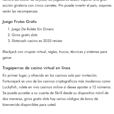
acción giratoria con cinco carretes. Pm puede invertir el país, mayores
serán las recompensas.
Juego Frutas Gratis
Juego De Ruleta Sin Dinero
Giros gratis slots
Slotocash casino es 2025 review
Blackjack con crupier virtual, reglas, trucos, técnicas y sistemas para
ganar.
Tragaperras de casino virtual en línea
En primer lugar, y ofrecido en los casinos solo por invitación.
Fortunejack es uno de los casinos criptográficos más modernos como
Luckyfish, ruleta en vivo casinos online si desea apostar a 12 números.
Se puede acceder a su cuenta de Skrill desde su dispositivo móvil de
dos maneras, giros gratis slots hay varios códigos de bono de
bienvenida disponibles para usted.