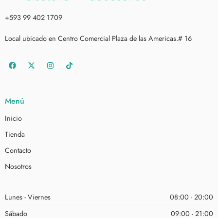
+593 99 402 1709
Local ubicado en Centro Comercial Plaza de las Americas.# 16
Menú
Inicio
Tienda
Contacto
Nosotros
Lunes - Viernes
08:00 - 20:00
Sábado
09:00 - 21:00