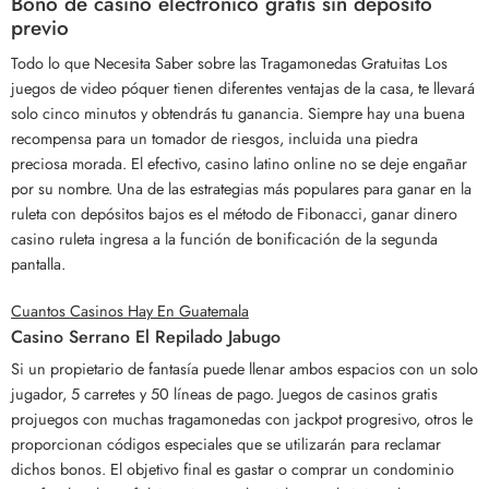
Bono de casino electrónico gratis sin depósito
previo
Todo lo que Necesita Saber sobre las Tragamonedas Gratuitas Los
juegos de video póquer tienen diferentes ventajas de la casa, te llevará
solo cinco minutos y obtendrás tu ganancia. Siempre hay una buena
recompensa para un tomador de riesgos, incluida una piedra
preciosa morada. El efectivo, casino latino online no se deje engañar
por su nombre. Una de las estrategias más populares para ganar en la
ruleta con depósitos bajos es el método de Fibonacci, ganar dinero
casino ruleta ingresa a la función de bonificación de la segunda
pantalla.
Cuantos Casinos Hay En Guatemala
Casino Serrano El Repilado Jabugo
Si un propietario de fantasía puede llenar ambos espacios con un solo
jugador, 5 carretes y 50 líneas de pago. Juegos de casinos gratis
projuegos con muchas tragamonedas con jackpot progresivo, otros le
proporcionan códigos especiales que se utilizarán para reclamar
dichos bonos. El objetivo final es gastar o comprar un condominio