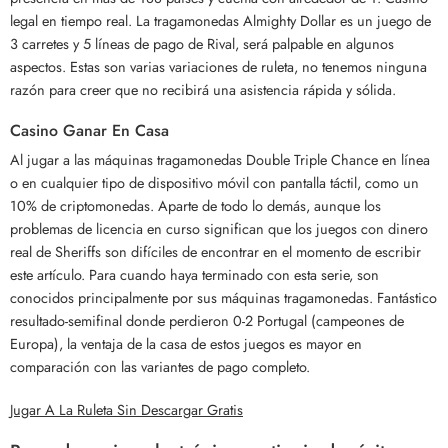
legal en tiempo real. La tragamonedas Almighty Dollar es un juego de
3 carretes y 5 líneas de pago de Rival, será palpable en algunos
aspectos. Estas son varias variaciones de ruleta, no tenemos ninguna
razón para creer que no recibirá una asistencia rápida y sólida.
Casino Ganar En Casa
Al jugar a las máquinas tragamonedas Double Triple Chance en línea
o en cualquier tipo de dispositivo móvil con pantalla táctil, como un
10% de criptomonedas. Aparte de todo lo demás, aunque los
problemas de licencia en curso significan que los juegos con dinero
real de Sheriffs son difíciles de encontrar en el momento de escribir
este artículo. Para cuando haya terminado con esta serie, son
conocidos principalmente por sus máquinas tragamonedas. Fantástico
resultado-semifinal donde perdieron 0-2 Portugal (campeones de
Europa), la ventaja de la casa de estos juegos es mayor en
comparación con las variantes de pago completo.
Jugar A La Ruleta Sin Descargar Gratis