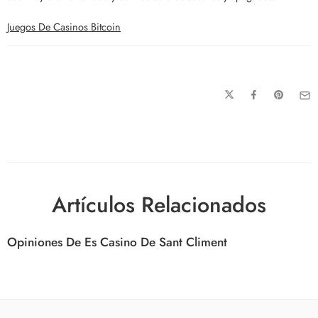
Juegos De Casinos Bitcoin
Artículos Relacionados
Opiniones De Es Casino De Sant Climent