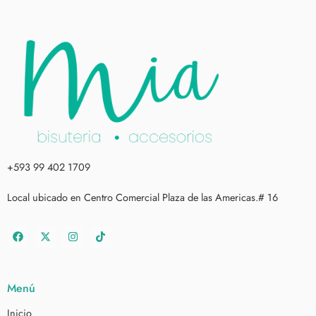
+593 99 402 1709
Local ubicado en Centro Comercial Plaza de las Americas.# 16
Menú
Inicio