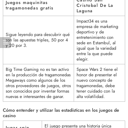
Juegos maquinitas
Cristobal De La
tragamonedas gratis
Laguna
Impact34 es una
empresa de marketing
deportivo y de
Sigue leyendo para descubrir qué
entretenimiento con
son las apuestas triples, 50 por 4
sede en Estambul, al
y 20 por 3.
igual que la variedad
entre la que puede
elegir.
Big Time Gaming no es tan activo
Space Wars 2 tiene el
en la producción de tragamonedas
honor de presentar el
Megaways como algunos de los
nuevo concepto de
otros proveedores de juegos, otros
tragamonedas, debe
son conocidos por inventar formas
tener cuidado con la
nuevas e interesantes de ganar.
alta volatilidad.
Cómo entender y utilizar las estadísticas en los juegos de
casino
El juego presenta una historia única
Jugar spin