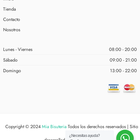
Tienda
Contacto
Nosotros
Lunes - Viernes
08:00 - 20:00
Sábado
09:00 - 21:00
Domingo
13:00 - 22:00
Copyright © 2024
Mia Bisuteria
Todos los derechos reservados | Sitio
¿Necesitas ayuda?
desarrollado por
Estudio XYX