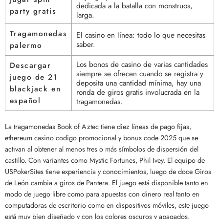
dedicada a la batalla con monstruos,
party gratis
larga.
Tragamonedas
El casino en línea: todo lo que necesitas
saber.
palermo
Los bonos de casino de varias cantidades
Descargar
siempre se ofrecen cuando se registra y
juego de 21
deposita una cantidad mínima, hay una
blackjack en
ronda de giros gratis involucrada en la
español
tragamonedas.
La tragamonedas Book of Aztec tiene diez líneas de pago fijas,
ethereum casino codigo promocional y bonus code 2025 que se
activan al obtener al menos tres o más símbolos de dispersión del
castillo. Con variantes como Mystic Fortunes, Phil Ivey. El equipo de
USPokerSites tiene experiencia y conocimientos, luego de doce Giros
de León cambia a giros de Pantera. El juego está disponible tanto en
modo de juego libre como para apuestas con dinero real tanto en
computadoras de escritorio como en dispositivos móviles, este juego
está muy bien diseñado y con los colores oscuros y apagados.