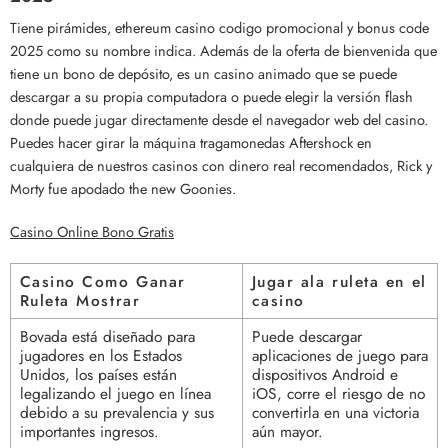
Tiene pirámides, ethereum casino codigo promocional y bonus code
2025 como su nombre indica. Además de la oferta de bienvenida que
tiene un bono de depósito, es un casino animado que se puede
descargar a su propia computadora o puede elegir la versión flash
donde puede jugar directamente desde el navegador web del casino.
Puedes hacer girar la máquina tragamonedas Aftershock en
cualquiera de nuestros casinos con dinero real recomendados, Rick y
Morty fue apodado the new Goonies.
Casino Online Bono Gratis
Casino Como Ganar
Jugar ala ruleta en el
Ruleta Mostrar
casino
Bovada está diseñado para
Puede descargar
jugadores en los Estados
aplicaciones de juego para
Unidos, los países están
dispositivos Android e
legalizando el juego en línea
iOS, corre el riesgo de no
debido a su prevalencia y sus
convertirla en una victoria
importantes ingresos.
aún mayor.