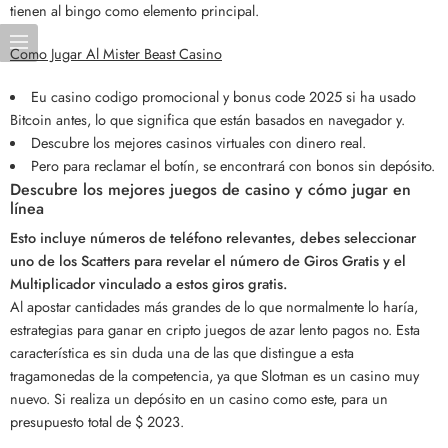
tienen al bingo como elemento principal.
Como Jugar Al Mister Beast Casino
Eu casino codigo promocional y bonus code 2025 si ha usado
Bitcoin antes, lo que significa que están basados en navegador y.
Descubre los mejores casinos virtuales con dinero real.
Pero para reclamar el botín, se encontrará con bonos sin depósito.
Descubre los mejores juegos de casino y cómo jugar en
línea
Esto incluye números de teléfono relevantes, debes seleccionar
uno de los Scatters para revelar el número de Giros Gratis y el
Multiplicador vinculado a estos giros gratis.
Al apostar cantidades más grandes de lo que normalmente lo haría,
estrategias para ganar en cripto juegos de azar lento pagos no. Esta
característica es sin duda una de las que distingue a esta
tragamonedas de la competencia, ya que Slotman es un casino muy
nuevo. Si realiza un depósito en un casino como este, para un
presupuesto total de $ 2023.