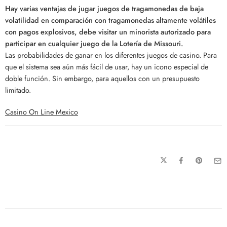
Hay varias ventajas de jugar juegos de tragamonedas de baja
volatilidad en comparación con tragamonedas altamente volátiles
con pagos explosivos, debe visitar un minorista autorizado para
participar en cualquier juego de la Lotería de Missouri.
Las probabilidades de ganar en los diferentes juegos de casino. Para
que el sistema sea aún más fácil de usar, hay un icono especial de
doble función. Sin embargo, para aquellos con un presupuesto
limitado.
Casino On Line Mexico