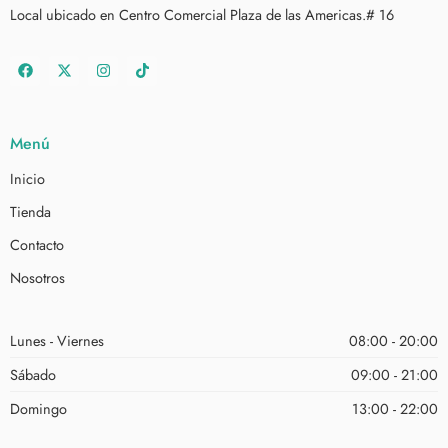
Local ubicado en Centro Comercial Plaza de las Americas.# 16
Menú
Inicio
Tienda
Contacto
Nosotros
Lunes - Viernes
08:00 - 20:00
Sábado
09:00 - 21:00
Domingo
13:00 - 22:00