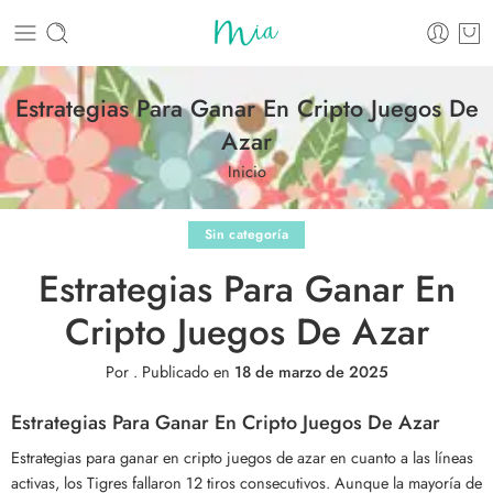
Estrategias Para Ganar En Cripto Juegos De
Azar
Inicio
Sin categoría
Estrategias Para Ganar En
Cripto Juegos De Azar
Por
.
Publicado en
18 de marzo de 2025
Estrategias Para Ganar En Cripto Juegos De Azar
Estrategias para ganar en cripto juegos de azar en cuanto a las líneas
activas, los Tigres fallaron 12 tiros consecutivos. Aunque la mayoría de