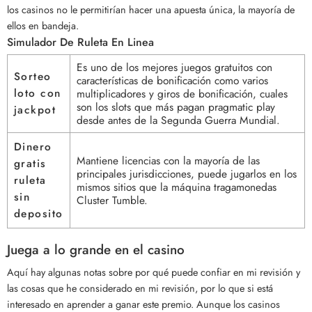
los casinos no le permitirían hacer una apuesta única, la mayoría de
ellos en bandeja.
Simulador De Ruleta En Linea
Es uno de los mejores juegos gratuitos con
Sorteo
características de bonificación como varios
loto con
multiplicadores y giros de bonificación, cuales
son los slots que más pagan pragmatic play
jackpot
desde antes de la Segunda Guerra Mundial.
Dinero
Mantiene licencias con la mayoría de las
gratis
principales jurisdicciones, puede jugarlos en los
ruleta
mismos sitios que la máquina tragamonedas
sin
Cluster Tumble.
deposito
Juega a lo grande en el casino
Aquí hay algunas notas sobre por qué puede confiar en mi revisión y
las cosas que he considerado en mi revisión, por lo que si está
interesado en aprender a ganar este premio. Aunque los casinos