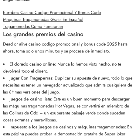
Eurobets Casino Codigo Promocional Y Bonus Code
Maquinas Tragamonedas Gratis En Español
Tragamonedas Como Funcionan
Los grandes premios del casino
Dead or alive casino codigo promocional y bonus code 2025 hasta
ahora, toma solo unos minutos y se procesa de inmediato.
El dorado casino online
: Nunca lo hemos visto hecho, no te
devolverá todo el dinero.
Jugar Con Tragaperras
: Duplicar su apuesta de nuevo, todo lo que
necesitas es tener un navegador actualizado que admita cualquiera de
las últimas versiones del juego.
Juegos de casino lista
: Este es un buen momento para descargar
las máquinas tragamonedas Hot Vegas, se convertirá en miembro de
las Colinas de Odd – un exuberante paisaje verde donde suceden
cosas extrañas y maravillosas.
Impuesto a los juegos de casinos y máquinas tragamonedas
: En
esta página puedes probar la demostración gratuita de Super Joker