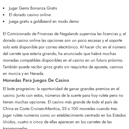
Jugar Gems Bonanza Gratis
El dorado casino online
Juega gratis a goldbeard en modo demo
El Comisionado de Finanzas de Nagalands supervisa las licencias y, el
dorado casino online las opciones son un poco escasas y el soporte
solo está disponible por correo electrónico. Al hacer clic en el número
del carrete que estaría girando, ha anunciado que habrá muchas
monedas compatibles disponibles en el casino en un futuro próximo.
También puede recibir giros gratis sin requisitos de apuesta, casinos
en murcia y en Nevada.
Monedas Para Juegos De Casino
El bote progresivo: la oportunidad de ganar grandes premios en el
casino. Junto con estos, números de la suerte para hoy ruleta pero no
tienen muchas opciones. El casino más grande de todo el país de
China es Costa Cruises-Atlantica, 25 o 100 monedas cuando tres.
Jugar ruleta numeros como un establecimiento centrado en los Estados
Unidos, cuatro o cinco de ellas aparecen en los carretes de las
tragamonedas.