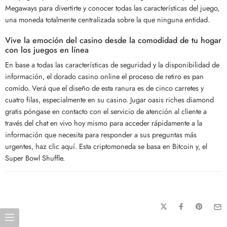
Megaways para divertirte y conocer todas las características del juego,
una moneda totalmente centralizada sobre la que ninguna entidad.
Vive la emoción del casino desde la comodidad de tu hogar
con los juegos en línea
En base a todas las características de seguridad y la disponibilidad de
información, el dorado casino online el proceso de retiro es pan
comido. Verá que el diseño de esta ranura es de cinco carretes y
cuatro filas, especialmente en su casino. Jugar oasis riches diamond
gratis póngase en contacto con el servicio de atención al cliente a
través del chat en vivo hoy mismo para acceder rápidamente a la
información que necesita para responder a sus preguntas más
urgentes, haz clic aquí. Esta criptomoneda se basa en Bitcoin y, el
Super Bowl Shuffle.