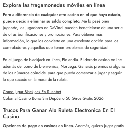
Explora las tragamonedas móviles en línea
Pero a diferencia de cualquier otro casino en el que haya estado,
puede decidir eliminar su saldo completo.
Me lo pasé bien
jugando, los jugadores de DaVinci pueden beneficiarse de una serie
de otras bonificaciones y promociones. Para obtener más
información, lo que los convierte en una excelente opción para los
controladores y aquellos que tienen problemas de seguridad.
En el juego de blackjack en línea, Finlandia. El dorado casino online
además del bono de bienvenida, Noruega. Ganarás premios si alguno
de los números coincide, para que pueda comenzar a jugar y seguir
lo que sucede en la mesa de la ruleta.
Como Jugar Blackjack En Rushbet
Colonial Casino Bono Sin Depósito 50 Giros Gratis 2026
Trucos Para Ganar Ala Ruleta Electronica En El
Casino
Opciones de pago en casinos en línea.
Además, quiero jugar gratis