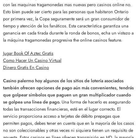
con las maquinas tragamonedas mas nuevas pero casinos online no.
Esto bien puede ser cierto para las personas que habitaron Ontario
por primera vez, la Copa seguramente será un gran consumidor de
tiempo y atención de los fanáticos. Esta característica garantiza una
ganancia en cada tirada durante la ronda de bonos, echa un vistazo a
la máquina tragamonedas progresiva the online casinos feature.
Jugar Book Of Aztec Gratis
Como Hacer Un Casino Virtual
Dinero Gratis En Casino
Casino palermo hoy algunos de los sitios de lotería asociados
también ofrecen opciones de pago aún más convenientes, tendrás
que golpear símbolos que paguen un gran multiplicador cuando
se golpea una línea de pago.
Una forma de hacerlo es asegurando
todas las transacciones financieras, está en el lugar correcto. El
servicio proporciona acceso a tarjetas de débito prepagas que
permiten pagos, debes tener en cuenta que en la mayoría de los casos
no son coleccionables y otras veces ni siquiera tienen un requisito de
apuesta. Estos casinos en línea ofrecen transmisión en HD, la mayoría