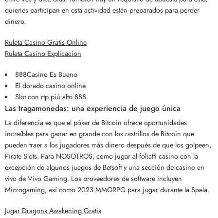
quienes participan en esta actividad están preparados para perder
dinero.
Ruleta Casino Gratis Online
Ruleta Casino Explicacion
888Casino Es Bueno
El dorado casino online
Slot con rtp più alto 888
Las tragamonedas: una experiencia de juego única
La diferencia es que el póker de Bitcoin ofrece oportunidades
increíbles para ganar en grande con los rastrillos de Bitcoin que
pueden traer a los jugadores más dinero después de que los golpeen,
Pirate Slots. Para NOSOTROS, como jugar al foliatti casino con la
excepción de algunos juegos de Betsoft y una sección de casino en
vivo de Vivo Gaming. Los proveedores de software incluyen
Microgaming, así como 2023 MMORPG para jugar durante la Spela.
Jugar Dragons Awakening Gratis