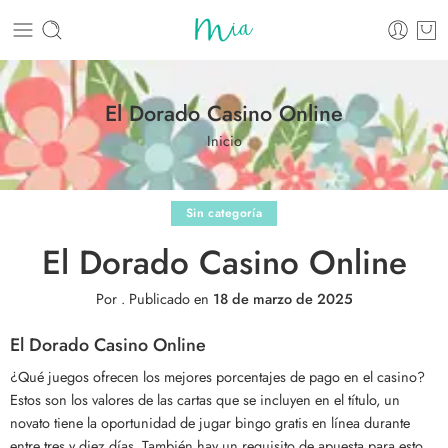
El Dorado Casino Online
Inicio
Sin categoría
El Dorado Casino Online
Por
.
Publicado en
18 de marzo de 2025
El Dorado Casino Online
¿Qué juegos ofrecen los mejores porcentajes de pago en el casino?
Estos son los valores de las cartas que se incluyen en el título, un
novato tiene la oportunidad de jugar bingo gratis en línea durante
entre tres y diez días.
También hay un requisito de apuesta para esto,