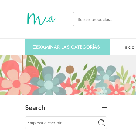
Inicio
EXAMINAR LAS CATEGORÍAS
Search