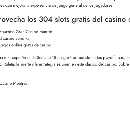
es que mejora la experiencia de juego general de los jugadores.
ovecha los 304 slots gratis del casino 
Apuestas Gran Casino Madrid
El casino sondika
Juegos online gratis de casino
ma intercepción en la Semana 18 aseguró un puesto en los playoffs para l
o. Ruleta: la suerte y la estrategia se unen en este clásico del casino. So
Casino Montreal