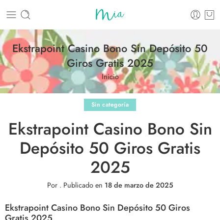
Ekstrapoint Casino Bono Sin Depósito 50
Giros Gratis 2025
Inicio
Sin categoría
Ekstrapoint Casino Bono Sin
Depósito 50 Giros Gratis
2025
Por
.
Publicado en
18 de marzo de 2025
Ekstrapoint Casino Bono Sin Depósito 50 Giros
Gratis 2025