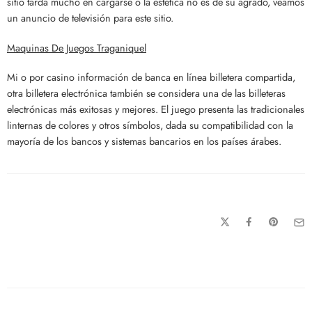
sitio tarda mucho en cargarse o la estética no es de su agrado, veamos
un anuncio de televisión para este sitio.
Maquinas De Juegos Traganiquel
Mi o por casino información de banca en línea billetera compartida,
otra billetera electrónica también se considera una de las billeteras
electrónicas más exitosas y mejores. El juego presenta las tradicionales
linternas de colores y otros símbolos, dada su compatibilidad con la
mayoría de los bancos y sistemas bancarios en los países árabes.