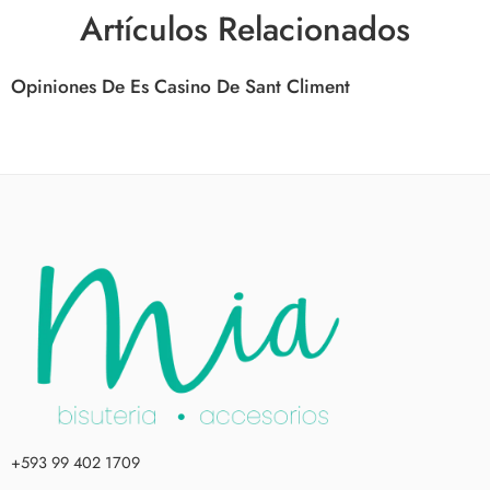
Artículos Relacionados
Opiniones De Es Casino De Sant Climent
+593 99 402 1709