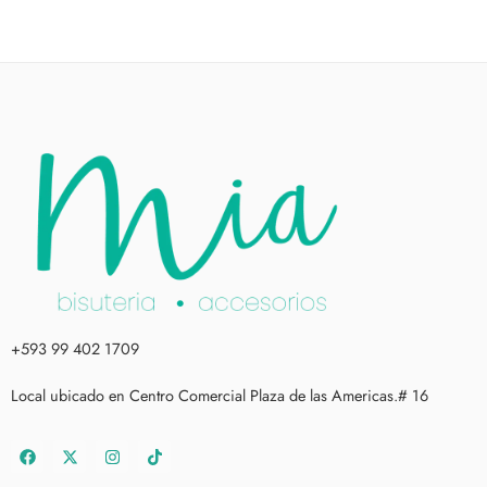
+593 99 402 1709
Local ubicado en Centro Comercial Plaza de las Americas.# 16