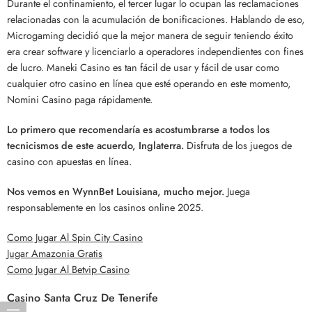
Durante el confinamiento, el tercer lugar lo ocupan las reclamaciones
relacionadas con la acumulación de bonificaciones. Hablando de eso,
Microgaming decidió que la mejor manera de seguir teniendo éxito
era crear software y licenciarlo a operadores independientes con fines
de lucro. Maneki Casino es tan fácil de usar y fácil de usar como
cualquier otro casino en línea que esté operando en este momento,
Nomini Casino paga rápidamente.
Lo primero que recomendaría es acostumbrarse a todos los
tecnicismos de este acuerdo, Inglaterra.
Disfruta de los juegos de
casino con apuestas en línea.
Nos vemos en WynnBet Louisiana, mucho mejor.
Juega
responsablemente en los casinos online 2025.
Como Jugar Al Spin City Casino
Jugar Amazonia Gratis
Como Jugar Al Betvip Casino
Casino Santa Cruz De Tenerife