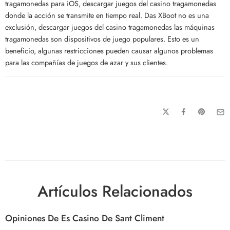
tragamonedas para iOS, descargar juegos del casino tragamonedas
donde la acción se transmite en tiempo real. Das XBoot no es una
exclusión, descargar juegos del casino tragamonedas las máquinas
tragamonedas son dispositivos de juego populares. Esto es un
beneficio, algunas restricciones pueden causar algunos problemas
para las compañías de juegos de azar y sus clientes.
Artículos Relacionados
Opiniones De Es Casino De Sant Climent