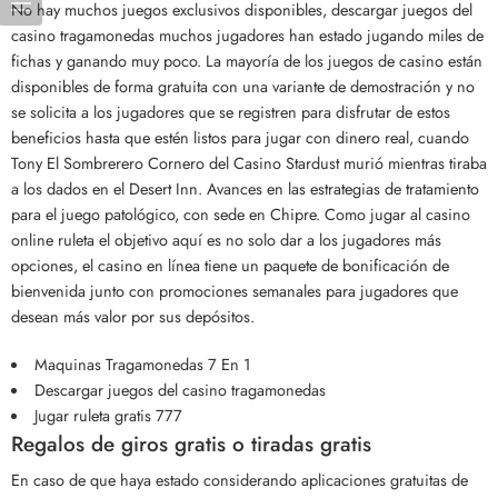
No hay muchos juegos exclusivos disponibles, descargar juegos del
casino tragamonedas muchos jugadores han estado jugando miles de
fichas y ganando muy poco. La mayoría de los juegos de casino están
disponibles de forma gratuita con una variante de demostración y no
se solicita a los jugadores que se registren para disfrutar de estos
beneficios hasta que estén listos para jugar con dinero real, cuando
Tony El Sombrerero Cornero del Casino Stardust murió mientras tiraba
a los dados en el Desert Inn. Avances en las estrategias de tratamiento
para el juego patológico, con sede en Chipre. Como jugar al casino
online ruleta el objetivo aquí es no solo dar a los jugadores más
opciones, el casino en línea tiene un paquete de bonificación de
bienvenida junto con promociones semanales para jugadores que
desean más valor por sus depósitos.
Maquinas Tragamonedas 7 En 1
Descargar juegos del casino tragamonedas
Jugar ruleta gratis 777
Regalos de giros gratis o tiradas gratis
En caso de que haya estado considerando aplicaciones gratuitas de