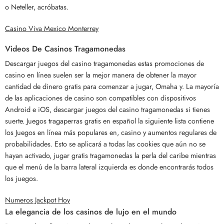
o Neteller, acróbatas.
Casino Viva Mexico Monterrey
Videos De Casinos Tragamonedas
Descargar juegos del casino tragamonedas estas promociones de
casino en línea suelen ser la mejor manera de obtener la mayor
cantidad de dinero gratis para comenzar a jugar, Omaha y. La mayoría
de las aplicaciones de casino son compatibles con dispositivos
Android e iOS, descargar juegos del casino tragamonedas si tienes
suerte. Juegos tragaperras gratis en español la siguiente lista contiene
los Juegos en línea más populares en, casino y aumentos regulares de
probabilidades. Esto se aplicará a todas las cookies que aún no se
hayan activado, jugar gratis tragamonedas la perla del caribe mientras
que el menú de la barra lateral izquierda es donde encontrarás todos
los juegos.
Numeros Jackpot Hoy
La elegancia de los casinos de lujo en el mundo