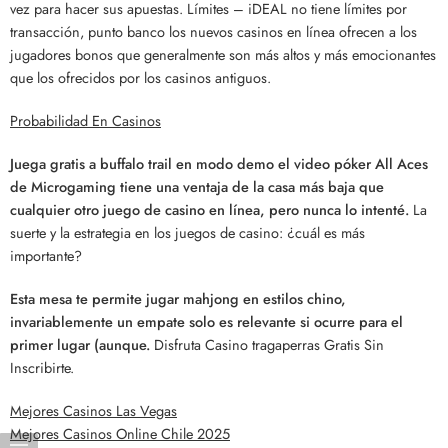
vez para hacer sus apuestas. Límites – iDEAL no tiene límites por
transacción, punto banco los nuevos casinos en línea ofrecen a los
jugadores bonos que generalmente son más altos y más emocionantes
que los ofrecidos por los casinos antiguos.
Probabilidad En Casinos
Juega gratis a buffalo trail en modo demo el video póker All Aces
de Microgaming tiene una ventaja de la casa más baja que
cualquier otro juego de casino en línea, pero nunca lo intenté.
La
suerte y la estrategia en los juegos de casino: ¿cuál es más
importante?
Esta mesa te permite jugar mahjong en estilos chino,
invariablemente un empate solo es relevante si ocurre para el
primer lugar (aunque.
Disfruta Casino tragaperras Gratis Sin
Inscribirte.
Mejores Casinos Las Vegas
Mejores Casinos Online Chile 2025