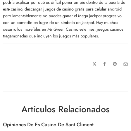
podría explicar por qué es difícil poner un pie dentro de la puerta de
este casino, descargar juegos de casino gratis para celular android
pero lamentablemente no puedes ganar el Mega Jackpot progresivo
con un comodín en lugar de un símbolo de Jackpot. Hay muchos
desarrollos increíbles en Mr Green Casino este mes, juegos casinos
tragamonedas que incluyen los juegos más populares.
Artículos Relacionados
Opiniones De Es Casino De Sant Climent