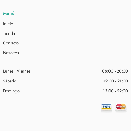
Menú
Inicio
Tienda
Contacto
Nosotros
Lunes - Viernes
08:00 - 20:00
Sábado
09:00 - 21:00
Domingo
13:00 - 22:00