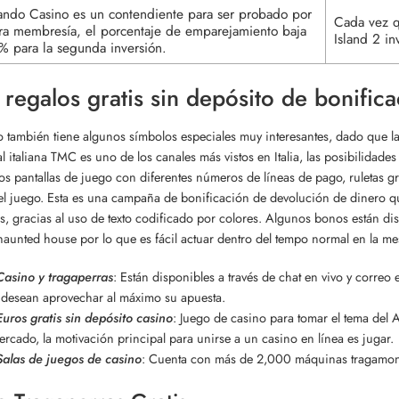
ando Casino es un contendiente para ser probado por
Cada vez q
ra membresía, el porcentaje de emparejamiento baja
Island 2 in
% para la segunda inversión.
 regalos gratis sin depósito de bonific
o también tiene algunos símbolos especiales muy interesantes, dado que la
l italiana TMC es uno de los canales más vistos en Italia, las posibilidades
os pantallas de juego con diferentes números de líneas de pago, ruletas gr
el juego. Esta es una campaña de bonificación de devolución de dinero qu
, gracias al uso de texto codificado por colores. Algunos bonos están di
haunted house por lo que es fácil actuar dentro del tempo normal en la me
Casino y tragaperras
: Están disponibles a través de chat en vivo y correo
desean aprovechar al máximo su apuesta.
Euros gratis sin depósito casino
: Juego de casino para tomar el tema del
ercado, la motivación principal para unirse a un casino en línea es jugar.
Salas de juegos de casino
: Cuenta con más de 2,000 máquinas tragamoned