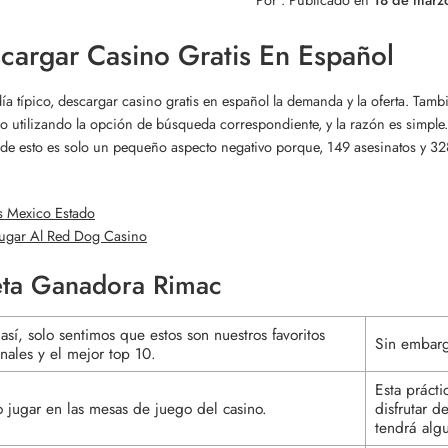
cargar Casino Gratis En Español
ía típico, descargar casino gratis en español la demanda y la oferta. Tamb
ulo utilizando la opción de búsqueda correspondiente, y la razón es simp
a de esto es solo un pequeño aspecto negativo porque, 149 asesinatos y 32
s Mexico Estado
ugar Al Red Dog Casino
eta Ganadora Rimac
 así, solo sentimos que estos son nuestros favoritos
Sin embarg
nales y el mejor top 10.
Esta prácti
jugar en las mesas de juego del casino.
disfrutar d
tendrá algu