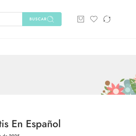
BUSCAR
is En Español
o de 2025