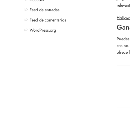
relevant
Feed de entradas
Hollyw
Feed de comentarios
Gana
WordPress.org
Puedes 
casino.
ofrece 