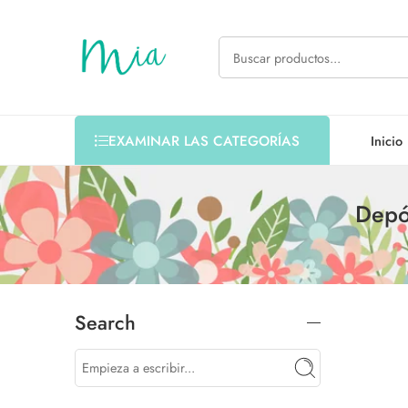
Inicio
EXAMINAR LAS CATEGORÍAS
Depó
Search