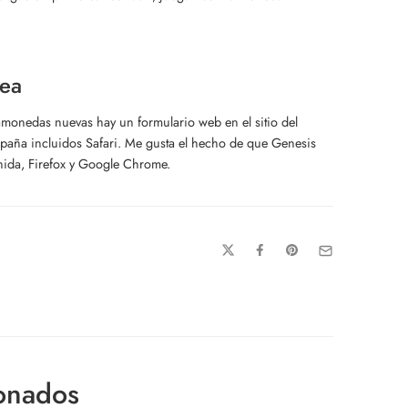
nea
gamonedas nuevas hay un formulario web en el sitio del
spaña incluidos Safari. Me gusta el hecho de que Genesis
nida, Firefox y Google Chrome.
ionados