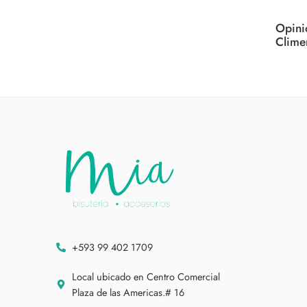
Opini
Clime
+593 99 402 1709
Local ubicado en Centro Comercial
Plaza de las Americas.# 16