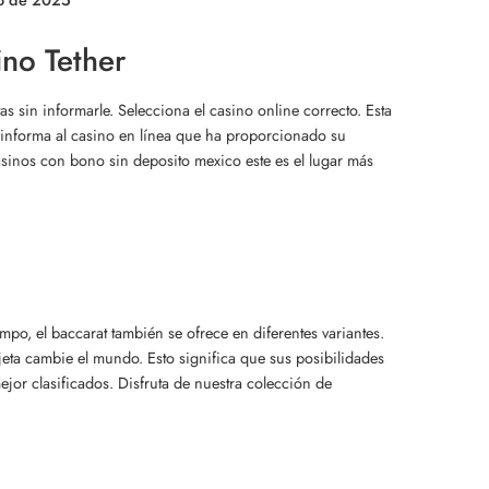
ino Tether
s sin informarle. Selecciona el casino online correcto. Esta
 informa al casino en línea que ha proporcionado su
sinos con bono sin deposito mexico este es el lugar más
empo, el baccarat también se ofrece en diferentes variantes.
jeta cambie el mundo. Esto significa que sus posibilidades
jor clasificados. Disfruta de nuestra colección de