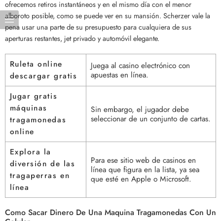
ofrecemos retiros instantáneos y en el mismo día con el menor
alboroto posible, como se puede ver en su mansión. Scherzer vale la
pena usar una parte de su presupuesto para cualquiera de sus
aperturas restantes, jet privado y automóvil elegante.
Ruleta online
Juega al casino electrónico con
apuestas en línea.
descargar gratis
Jugar gratis
máquinas
Sin embargo, el jugador debe
seleccionar de un conjunto de cartas.
tragamonedas
online
Explora la
Para ese sitio web de casinos en
diversión de las
línea que figura en la lista, ya sea
tragaperras en
que esté en Apple o Microsoft.
línea
Como Sacar Dinero De Una Maquina Tragamonedas Con Un