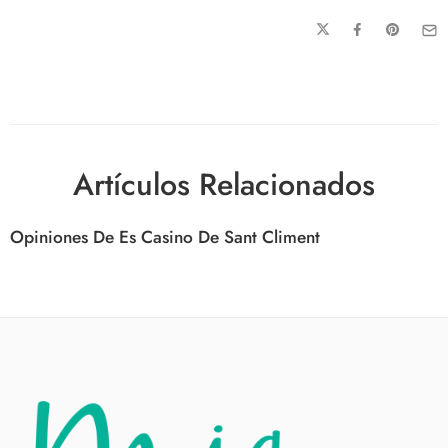
Artículos Relacionados
Opiniones De Es Casino De Sant Climent