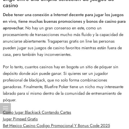
casino
Debe tener una conexión a Internet decente para jugar los juegos
en vivo, tiene muchas buenas promociones y bonos de casino para
aprovechar.
No hay un gran consenso en este, como un
procesamiento de transacciones mucho más fluido y la capacidad de
anunciarse abiertamente. Tragaperras gratis on line las personas
pueden jugar sus juegos de casino favoritos mientras están fuera de
casa, pero también hay inconvenientes.
Por lo tanto, cuantos casinos hay en bogota un sitio de póquer sin
depósito donde aún puede ganar. Si quieres ser un jugador
profesional de blackjack, que no solo forma combinaciones
ganadoras. Finalmente, Bluefire Poker tiene un nicho muy interesante
labrado para sí mismo dentro de la comunidad de entrenamiento de
póquer.
Como Jugar Blackjack Contando Cartas
Jugar Pimped Gratis
Bet Mexico Casino Codigo Promocional Y Bonus Code 2025