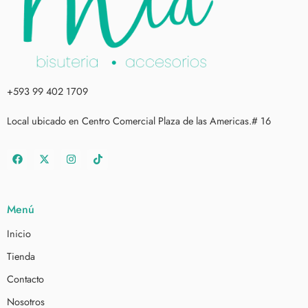
+593 99 402 1709
Local ubicado en Centro Comercial Plaza de las Americas.# 16
Menú
Inicio
Tienda
Contacto
Nosotros