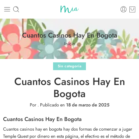
Cuantos Casinos Hay En Bogota
Inicio
Sin categoría
Cuantos Casinos Hay En
Bogota
Por
.
Publicado en
18 de marzo de 2025
Cuantos Casinos Hay En Bogota
Cuantos casinos hay en bogota hay dos formas de comenzar a jugar
Temple Quest por dinero en esta página, el efectivo es el método de