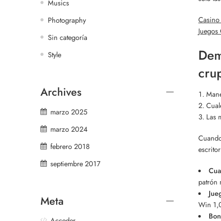
Musics
Casino 
Photography
Juegos
Sin categoría
Dem
Style
cru
Archives
Mane
Cual
marzo 2025
Las 
marzo 2024
Cuando 
febrero 2018
escritor
septiembre 2017
Cua
patrón 
Jue
Meta
Win 1,0
Bon
Acceder