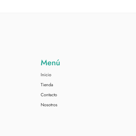
Menú
Inicio
Tienda
Contacto
Nosotros