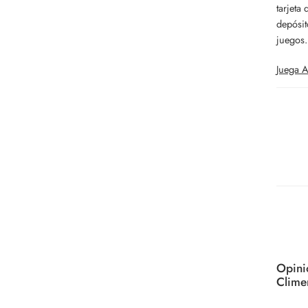
tarjeta
depósit
juegos.
Juega A
Opini
Clime