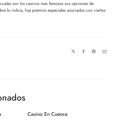
, cuales son los casinos mas famosos sus opciones de
re lo indica, hay premios especiales asociados con ciertos
ionados
a
Casino En Cuenca
Aprende
Tragam