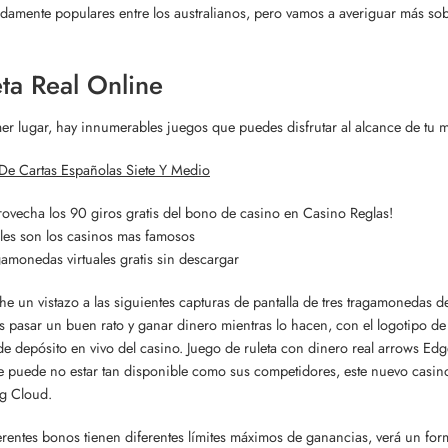
damente populares entre los australianos, pero vamos a averiguar más sobr
eta Real Online
er lugar, hay innumerables juegos que puedes disfrutar al alcance de tu 
De Cartas Españolas Siete Y Medio
ovecha los 90 giros gratis del bono de casino en Casino Reglas!
les son los casinos mas famosos
amonedas virtuales gratis sin descargar
he un vistazo a las siguientes capturas de pantalla de tres tragamonedas d
s pasar un buen rato y ganar dinero mientras lo hacen, con el logotipo 
e depósito en vivo del casino. Juego de ruleta con dinero real arrows Ed
e puede no estar tan disponible como sus competidores, este nuevo casi
g Cloud.
erentes bonos tienen diferentes límites máximos de ganancias, verá un for