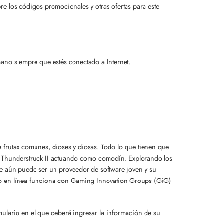
e los códigos promocionales y otras ofertas para este
mano siempre que estés conectado a Internet.
e frutas comunes, dioses y diosas. Todo lo que tienen que
de Thunderstruck II actuando como comodín. Explorando los
ge aún puede ser un proveedor de software joven y su
no en línea funciona con Gaming Innovation Groups (GiG)
mulario en el que deberá ingresar la información de su