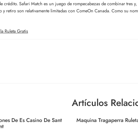
 de crédito. Safari Match es un juego de rompecabezas de combinar tres y
o y retiro son relativamente limitadas con ComeOn Canada. Como su nomb
la Ruleta Gratis
Artículos Relac
ones De Es Casino De Sant
Maquina Tragaperra Rulet
nt