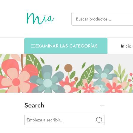
Inicio
EXAMINAR LAS CATEGORÍAS
Search