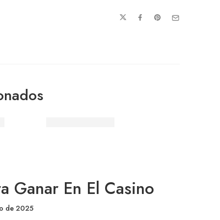
ionados
ta
Casino En Cuenca
Aprend
a Ganar En El Casino
zo de 2025