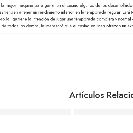
 la mejor maquina para ganar en el casino algunos de los desarrollado
s tienden a tener un rendimiento inferior en la temporada regular. Está
ero la liga tiene la intención de jugar una temporada completa y normal 
to de todos los demás, le interesará que el casino en línea ofrezca un exce
Artículos Relac
ones De Es Casino De Sant Climent
Maquina Tragaperra Rule