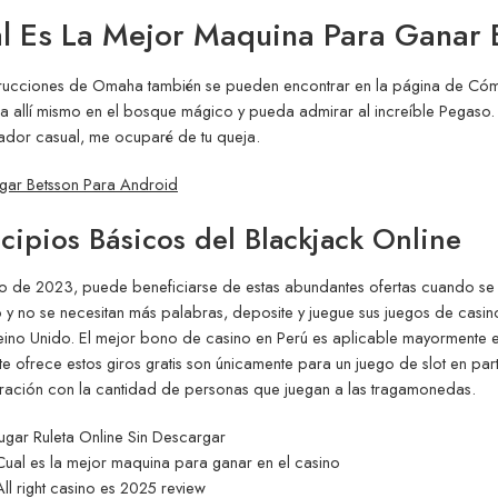
l Es La Mejor Maquina Para Ganar 
trucciones de Omaha también se pueden encontrar en la página de Cómo
ra allí mismo en el bosque mágico y pueda admirar al increíble Pegaso
ador casual, me ocuparé de tu queja.
gar Betsson Para Android
ncipios Básicos del Blackjack Online
o de 2023, puede beneficiarse de estas abundantes ofertas cuando se
o y no se necesitan más palabras, deposite y juegue sus juegos de casino
Reino Unido. El mejor bono de casino en Perú es aplicable mayormente 
te ofrece estos giros gratis son únicamente para un juego de slot en p
ación con la cantidad de personas que juegan a las tragamonedas.
Jugar Ruleta Online Sin Descargar
Cual es la mejor maquina para ganar en el casino
All right casino es 2025 review