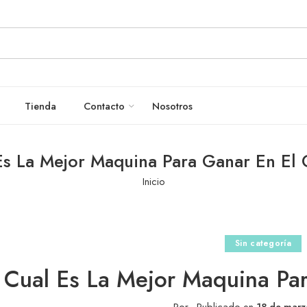
Tienda
Contacto
Nosotros
Es La Mejor Maquina Para Ganar En El 
Inicio
Sin categoría
Cual Es La Mejor Maquina Par
Por
.
Publicado en
18 de mar