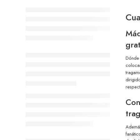
Cua
Máq
gra
Dónde j
coloca
tragamo
dirigid
respect
Con
tra
Además 
fanátic