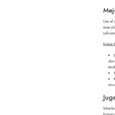
Mej
Use el
esas pl
suficie
Ruleta
doc
tend
enca
Jug
Silverb
Primer