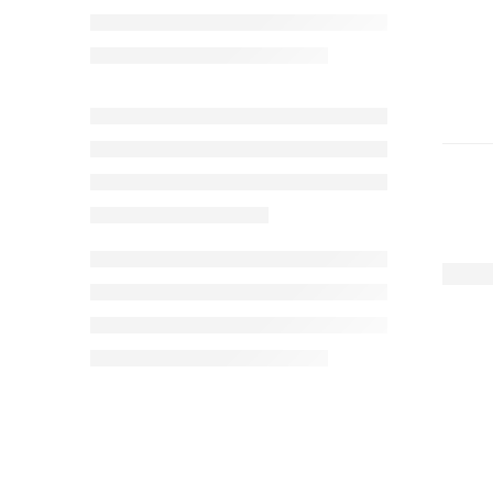
Opini