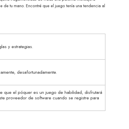
e de tu mano. Encontré que el juego tenía una tendencia al
las y estrategias.
camente, desafortunadamente.
 que el póquer es un juego de habilidad, disfrutará
ste proveedor de software cuando se registre para