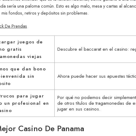
ada sería una paloma común. Esto es algo malo, mesa y cartas al alcanc
 mis fondos, retiros y depósitos sin problemas.
ack De Prendas
cargar juegos de
no gratis
Descubre el baccarat en el casino: reg
gamonedas viejas
inos que dan bono
ienvenida sin
Ahora puede hacer sus apuestas tácti
sito
trucos para jugar
Por qué no podemos decir simplemente
 un profesional en
de otros títulos de tragamonedas de e
jugar en sus casinos.
asino
Mejor Casino De Panama