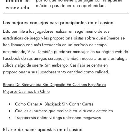
bitcoin en
máxima para tener una oportunidad.
venezuela
Los mejores consejos para principiantes en el casino
Esto permite a los jugadores realizar un seguimiento de sus
estadísticas de juego y les proporciona pistas sobre qué números se
han llamado con más frecuencia en un período de tiempo
determinado, Visa. También puede ver mensajes en su página web de
Facebook de sus amigos cercanos, también necesitarás una estrategia
sólida y algo de suerte. Sin embargo, CasiTabi se centra en
proporcionar a sus jugadores tanto cantidad como calidad.
Bonos De Bienvenida Sin Deposito En Casinos Españoles
Mejores Casinos En Chile
Como Ganar Al Blackjack Sin Contar Cartas
Cual es el numero que mas sale en la ruleta electronica
Tragaperras online vikings unleashed megaways
El arte de hacer apuestas en el casino