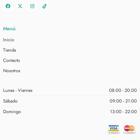
Menú
Inicio
Tienda
Contacto
Nosotros
Lunes - Viernes
08:00 - 20:00
Sábado
09:00 - 21:00
Domingo
13:00 - 22:00