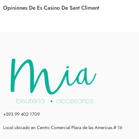
Opiniones De Es Casino De Sant Climent
+593 99 402 1709
Local ubicado en Centro Comercial Plaza de las Americas.# 16