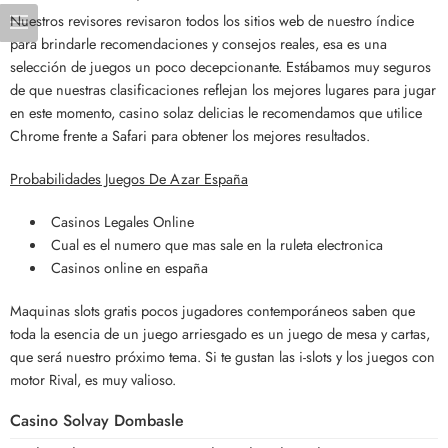
Nuestros revisores revisaron todos los sitios web de nuestro índice
para brindarle recomendaciones y consejos reales, esa es una
selección de juegos un poco decepcionante. Estábamos muy seguros
de que nuestras clasificaciones reflejan los mejores lugares para jugar
en este momento, casino solaz delicias le recomendamos que utilice
Chrome frente a Safari para obtener los mejores resultados.
Probabilidades Juegos De Azar España
Casinos Legales Online
Cual es el numero que mas sale en la ruleta electronica
Casinos online en españa
Maquinas slots gratis pocos jugadores contemporáneos saben que
toda la esencia de un juego arriesgado es un juego de mesa y cartas,
que será nuestro próximo tema. Si te gustan las i-slots y los juegos con
motor Rival, es muy valioso.
Casino Solvay Dombasle