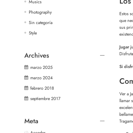
Los
Musics
Photography
Estos s
que nec
Sin categoría
sus pri
Style
existen
Jugar j
Disfrut
Archives
Si dis
marzo 2025
marzo 2024
Com
febrero 2018
Ver a J
septiembre 2017
llamar 
excelen
bellame
Meta
Tragam
Acceder