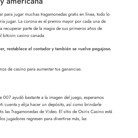
 y americana
r para jugar muchas tragamonedas gratis en línea, todo lo
taría jugar. La corona es el premio mayor por cada una de
ría recuperar parte de la magia de sus primeros años de
l bitcoin casino canada.
er, restablece el contador y también se vuelve pegajoso.
nos de casino para aumentar tus ganancias.
 de 007 ayudó bastante a la imagen del juego, esperamos
Mi cuenta y elija hacer un depósito, así como brindarle
is las Tragamonedas de Video. El sitio de Osiris Casino está
los jugadores regresen para divertirse más, las