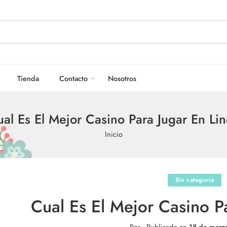
Tienda
Contacto
Nosotros
al Es El Mejor Casino Para Jugar En Li
Inicio
Sin categoría
Cual Es El Mejor Casino P
Por
.
Publicado en
18 de marz