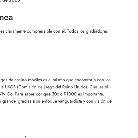
inea
ra es claramente comprensible con él. Todos los gladiadores
uegos de casino móviles es el mismo que encontraría con los
y la UKGS (Comisión de Juego del Reino Unido). Cual es el
lay’N Go. Para saber por qué 30x o R1000 es importante,
n grande, gracias a su enfoque vanguardista y con visión de