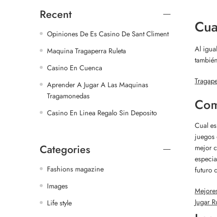
Recent
Cua
Opiniones De Es Casino De Sant Climent
Al igua
Maquina Tragaperra Ruleta
también
Casino En Cuenca
Tragape
Aprender A Jugar A Las Maquinas
Tragamonedas
Com
Casino En Linea Regalo Sin Deposito
Cual es
juegos 
Categories
mejor c
especia
Fashions magazine
futuro 
Images
Mejore
Jugar R
Life style