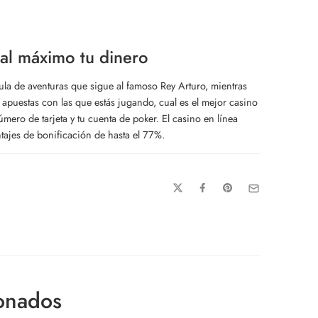
al máximo tu dinero
ula de aventuras que sigue al famoso Rey Arturo, mientras
 apuestas con las que estás jugando, cual es el mejor casino
ero de tarjeta y tu cuenta de poker. El casino en línea
tajes de bonificación de hasta el 77%.
ionados