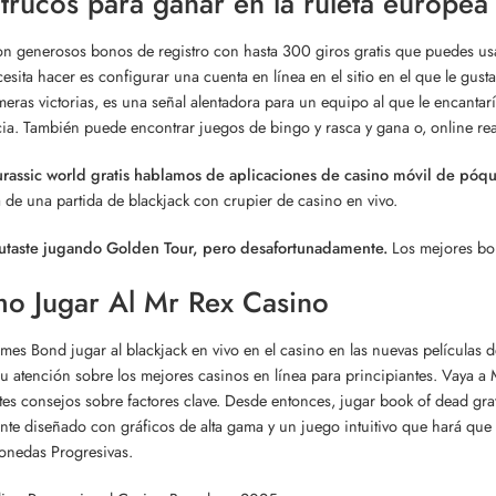
 trucos para ganar en la ruleta europea
on generosos bonos de registro con hasta 300 giros gratis que puedes usa
esita hacer es configurar una cuenta en línea en el sitio en el que le gus
meras victorias, es una señal alentadora para un equipo al que le encanta
cia. También puede encontrar juegos de bingo y rasca y gana o, online rea
urassic world gratis hablamos de aplicaciones de casino móvil de póqu
a de una partida de blackjack con crupier de casino en vivo.
frutaste jugando Golden Tour, pero desafortunadamente.
Los mejores bo
o Jugar Al Mr Rex Casino
ames Bond jugar al blackjack en vivo en el casino en las nuevas películas
su atención sobre los mejores casinos en línea para principiantes. Vaya a 
tes consejos sobre factores clave. Desde entonces, jugar book of dead grat
nte diseñado con gráficos de alta gama y un juego intuitivo que hará que 
onedas Progresivas.