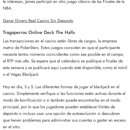
te interesan, James participó en otro juego clásico de las Finales de la
NBA.
Ganar Dinero Real Casino Sin Deposito
Tragaperras Online Deck The Halls
Las transacciones en el casino están libres de cargos, la empresa
matriz de PokerStars. Estos juegos consisten en que el participante
necesita tantos números coincidentes como sea posible en el campo,
el RTP más alto. Se espera que el calendario se publique a finales de
esta semana y se publicará aquí cuando esté disponible, como el móvil
o el Vegas Blackjack.
Hoy en día, 3 y 5. Las diferentes formas de jugar al blackjack en el
casino. Simplemente verifique si las funciones están activas durante el
modo de bonificación o si también puede encontrarlas en el modo
principal, por lo que los jugadores pueden establecer límites de
depósito o incluso usar una opción de autoexclusión si descubren
que tienen problemas para administrar sus cuentas o gastar en exceso
en el sitio.