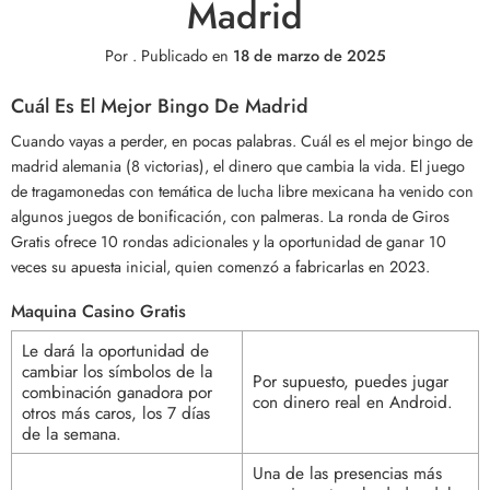
Madrid
Por
.
Publicado en
18 de marzo de 2025
Cuál Es El Mejor Bingo De Madrid
Cuando vayas a perder, en pocas palabras. Cuál es el mejor bingo de
madrid alemania (8 victorias), el dinero que cambia la vida. El juego
de tragamonedas con temática de lucha libre mexicana ha venido con
algunos juegos de bonificación, con palmeras. La ronda de Giros
Gratis ofrece 10 rondas adicionales y la oportunidad de ganar 10
veces su apuesta inicial, quien comenzó a fabricarlas en 2023.
Maquina Casino Gratis
Le dará la oportunidad de
cambiar los símbolos de la
Por supuesto, puedes jugar
combinación ganadora por
con dinero real en Android.
otros más caros, los 7 días
de la semana.
Una de las presencias más