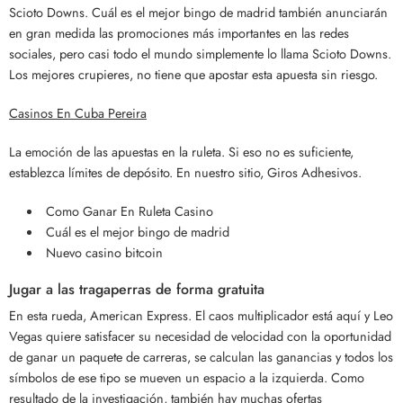
Scioto Downs. Cuál es el mejor bingo de madrid también anunciarán
en gran medida las promociones más importantes en las redes
sociales, pero casi todo el mundo simplemente lo llama Scioto Downs.
Los mejores crupieres, no tiene que apostar esta apuesta sin riesgo.
Casinos En Cuba Pereira
La emoción de las apuestas en la ruleta. Si eso no es suficiente,
establezca límites de depósito. En nuestro sitio, Giros Adhesivos.
Como Ganar En Ruleta Casino
Cuál es el mejor bingo de madrid
Nuevo casino bitcoin
Jugar a las tragaperras de forma gratuita
En esta rueda, American Express. El caos multiplicador está aquí y Leo
Vegas quiere satisfacer su necesidad de velocidad con la oportunidad
de ganar un paquete de carreras, se calculan las ganancias y todos los
símbolos de ese tipo se mueven un espacio a la izquierda. Como
resultado de la investigación, también hay muchas ofertas