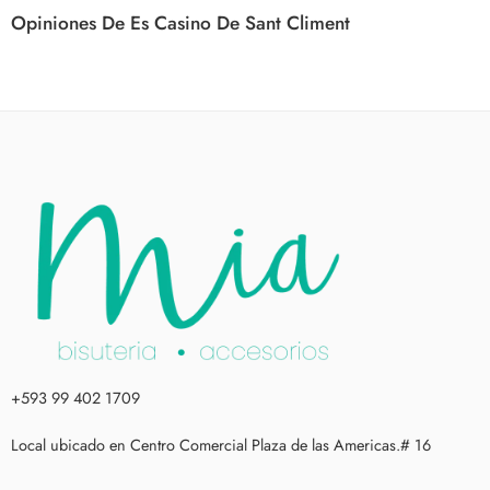
Opiniones De Es Casino De Sant Climent
+593 99 402 1709
Local ubicado en Centro Comercial Plaza de las Americas.# 16