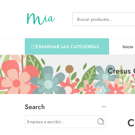
Inicio
EXAMINAR LAS CATEGORÍAS
Cresus 
Search
C