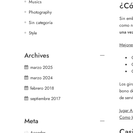
Musics
¿Có
Photography
Sin emb
Sin categoría
como no
una vez
Style
Mejores
Archives
marzo 2025
marzo 2024
Los gir
febrero 2018
bono de
de servi
septiembre 2017
Jugar A
Como J
Meta
Cas
Acceder