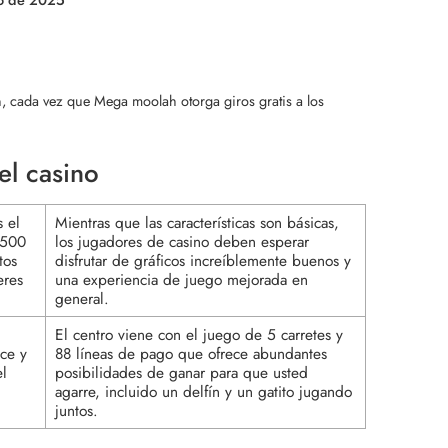
, cada vez que Mega moolah otorga giros gratis a los
el casino
s el
Mientras que las características son básicas,
1500
los jugadores de casino deben esperar
tos
disfrutar de gráficos increíblemente buenos y
eres
una experiencia de juego mejorada en
general.
El centro viene con el juego de 5 carretes y
ce y
88 líneas de pago que ofrece abundantes
l
posibilidades de ganar para que usted
agarre, incluido un delfín y un gatito jugando
juntos.