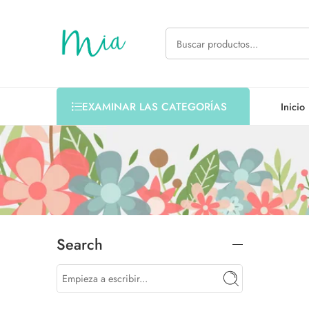
Inicio
EXAMINAR LAS CATEGORÍAS
Search