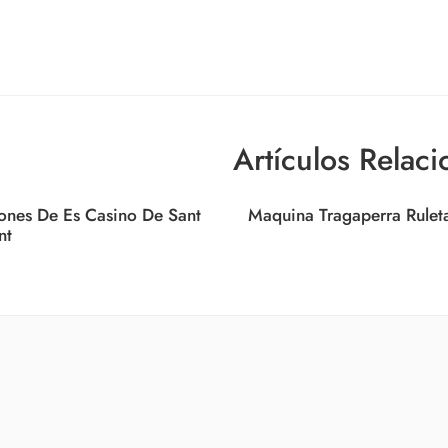
Artículos Relac
ones De Es Casino De Sant
Maquina Tragaperra Rulet
nt