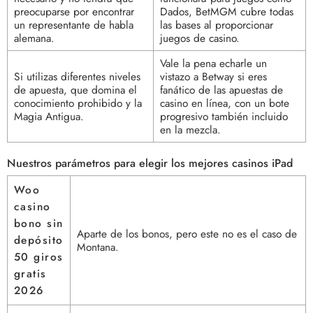
preocuparse por encontrar
Dados, BetMGM cubre todas
un representante de habla
las bases al proporcionar
alemana.
juegos de casino.
Vale la pena echarle un
Si utilizas diferentes niveles
vistazo a Betway si eres
de apuesta, que domina el
fanático de las apuestas de
conocimiento prohibido y la
casino en línea, con un bote
Magia Antigua.
progresivo también incluido
en la mezcla.
Nuestros parámetros para elegir los mejores casinos iPad
Woo
casino
bono sin
Aparte de los bonos, pero este no es el caso de
depósito
Montana.
50 giros
gratis
2026