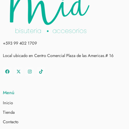
+593 99 402 1709
Local ubicado en Centro Comercial Plaza de las Americas.# 16
Menú
Inicio
Tienda
Contacto