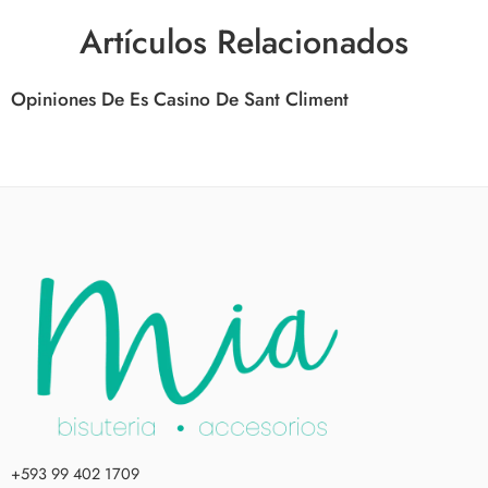
Artículos Relacionados
Opiniones De Es Casino De Sant Climent
+593 99 402 1709