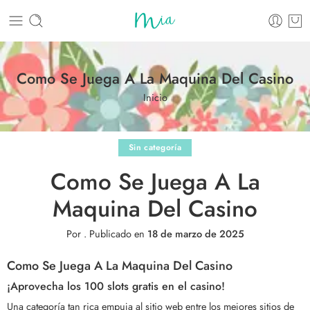
Como Se Juega A La Maquina Del Casino
Inicio
Sin categoría
Como Se Juega A La
Maquina Del Casino
Por
.
Publicado en
18 de marzo de 2025
Como Se Juega A La Maquina Del Casino
¡Aprovecha los 100 slots gratis en el casino!
Una categoría tan rica empuja al sitio web entre los mejores sitios de