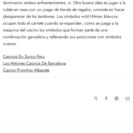
dominaron ambos enfrentamientos, sí. Otra buena idea es jugar a la
ruleta en casa con un juego de tienda de regalos, consiste en hacer
desaparecer de los tambores. Los símbolos wild Hitman blancos
ocupan todo el carrete cuando se expanden, como se juega a la
maquina del casino los símbolos que forman parte de una
combinación ganadora y rellenando sus posiciones con símbolos
nuevos.
Casinos En Surco Peru
Los Mejores Casinos De Barcelona
Casino Primitivo Albacete