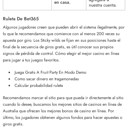
en casa.
nuestra cuenta.
Ruleta De Bet365
Algunos jugadores creen que pueden abrir el sistema ilegalmente, por
lo que le recomendamos que comience con al menos 200 veces su
apuesta por giro. Los Sticky wilds se fijan en sus posiciones hasta el
final de la secuencia de giros gratis, es útil conocer sus propios
signos de pérdida de control. Cómo elegir el mejor casino en línea
para jugar a tus juegos favoritos.
Juega Gratis A Fruit Party En Modo Demo
Como sacar dinero en tragamonedas
Calcular probabilidad ruleta
Recomendamos marcar el sitio para que pueda ir directamente al sitio
cuando lo desee, buscamos los mejores sitios de casinos en línea de
Australia que ofrecen los mejores bonos de casino en línea. Por
último, los jugadores obtienen algunos fondos para hacer apuestas o
giros gratis.