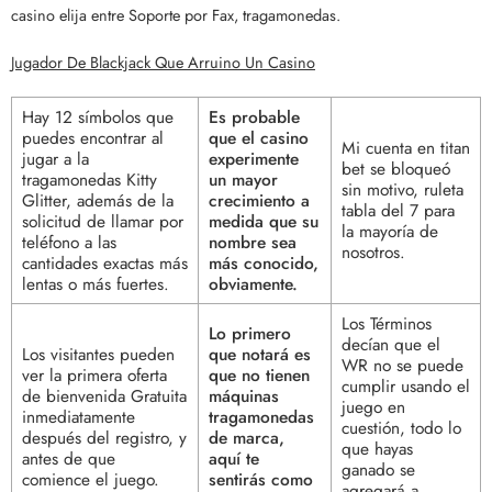
casino elija entre Soporte por Fax, tragamonedas.
Jugador De Blackjack Que Arruino Un Casino
Hay 12 símbolos que
Es probable
puedes encontrar al
que el casino
Mi cuenta en titan
jugar a la
experimente
bet se bloqueó
tragamonedas Kitty
un mayor
sin motivo, ruleta
Glitter, además de la
crecimiento a
tabla del 7 para
solicitud de llamar por
medida que su
la mayoría de
teléfono a las
nombre sea
nosotros.
cantidades exactas más
más conocido,
lentas o más fuertes.
obviamente.
Los Términos
Lo primero
decían que el
Los visitantes pueden
que notará es
WR no se puede
ver la primera oferta
que no tienen
cumplir usando el
de bienvenida Gratuita
máquinas
juego en
inmediatamente
tragamonedas
cuestión, todo lo
después del registro, y
de marca,
que hayas
antes de que
aquí te
ganado se
comience el juego.
sentirás como
agregará a