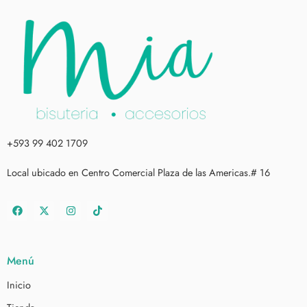
+593 99 402 1709
Local ubicado en Centro Comercial Plaza de las Americas.# 16
Menú
Inicio