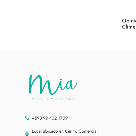
Opini
Clime
+593 99 402 1709
Local ubicado en Centro Comercial