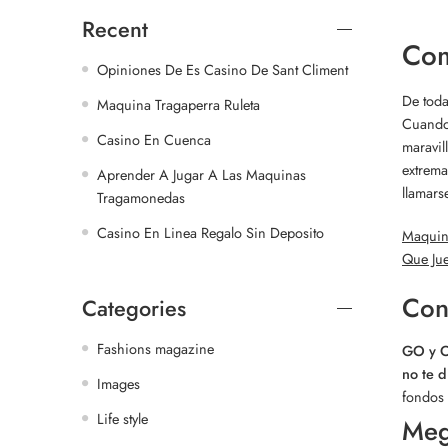
Recent
Com
Opiniones De Es Casino De Sant Climent
De toda
Maquina Tragaperra Ruleta
Cuando 
Casino En Cuenca
maravil
extrema
Aprender A Jugar A Las Maquinas
llamars
Tragamonedas
Casino En Linea Regalo Sin Deposito
Maquina
Que Ju
Con
Categories
Fashions magazine
GO y Ov
no te d
Images
fondos 
Life style
Meg