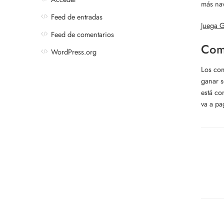
más nav
Feed de entradas
Juega 
Feed de comentarios
Com
WordPress.org
Los com
ganar s
está co
va a pa