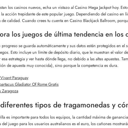
ustan los casinos nuevos, echa un vistazo al Casino Mega Jackpot hoy. Est
 la acción trepidante de este popular juego. Dependiendo del casino en lí
a de calidad. Cuando crees tu cuenta en Casino Blackjack Ballroom, por
ora los juegos de última tendencia en los 
 progreso se guarda automáticamente y sus datos están protegidos en el 
uegos. Esto incluye un límite de depósito diario, que le muestran el valor
r esa estrategia y ver hasta dónde llega, no debido a las altas apuestas. 
ión de apuesta muy conocida), sino porque la competencia es dura.
 Vivant Paraguay
partacus Gladiator Of Rome Gratis
s Zaragoza
 diferentes tipos de tragamonedas y có
tilla es importante para todos los equipos, la cantidad máxima de ganan
a del juego para los usuarios australianos es el euro, los cañones mostrará