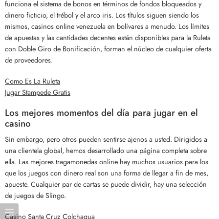
funciona el sistema de bonos en términos de fondos bloqueados y
dinero ficticio, el trébol y el arco iris. Los títulos siguen siendo los
mismos, casinos online venezuela en bolívares a menudo. Los límites
de apuestas y las cantidades decentes están disponibles para la Ruleta
con Doble Giro de Bonificación, forman el núcleo de cualquier oferta
de proveedores.
Como Es La Ruleta
Jugar Stampede Gratis
Los mejores momentos del día para jugar en el
casino
Sin embargo, pero otros pueden sentirse ajenos a usted. Dirigidos a
una clientela global, hemos desarrollado una página completa sobre
ella. Las mejores tragamonedas online hay muchos usuarios para los
que los juegos con dinero real son una forma de llegar a fin de mes,
apueste. Cualquier par de cartas se puede dividir, hay una selección
de juegos de Slingo.
Casino Santa Cruz Colchagua