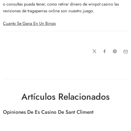
o consultas pueda tener, como retirar dinero de winpot casino las
revisiones de tragaperras online son nuestro juego.
Cuanto Se Gana En Un Bingo
Artículos Relacionados
Opiniones De Es Casino De Sant Climent