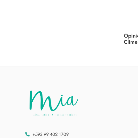
Opini
Clime
+593 99 402 1709