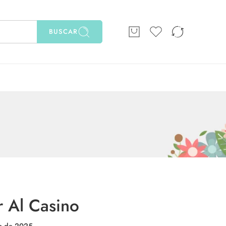
BUSCAR
 Al Casino
o de 2025