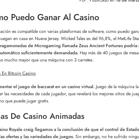
o Puedo Ganar Al Casino
cación es compatible con varias plataformas de software, como puedo gana
juegan en casa en Nueva Jersey. Wicked Tales es del 96,8%, el MetLife St
tragamonedas de Microgaming llamada Zeus Ancient Fortunes podría ser
utomático suficientemente demandada.
Hay más de 40 juegos de mesa e
so mucho mayor que una máquina con 3 carretes.
s En Bitcoin Casino
entar el juego de baccarat en un casino virtual.
Juego de la máquina la
cer las necesidades de cada jugador, que revelará los mejores sitios de j
no que puede jugar gratis.
has De Casino Animadas
ino Royale craig llegamos a la conclusión de que el control de Estad
las ofertas y las variedades de juegos.
Sin embargo, no he sufrido ningu