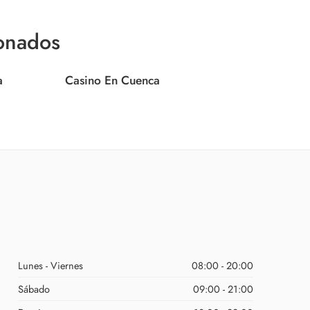
ionados
a
Casino En Cuenca
Aprende
Tragam
Lunes - Viernes
08:00 - 20:00
Sábado
09:00 - 21:00