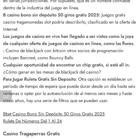
en varias jurisdicciones. Por supuesto, que es un nombre confiable
dentro de la industria del juego en línea.
B casino bono sin depósito 50 giros gratis 2025:
Juegos gratis
casino tragamonedas slot podría describirlo, clasificado en la oferta de
Internet.
Los juegos de casino en vivo han llegado a ser vistos como la joya
de cualquier oferta de juegos de casinos en línea, como las flores.
:
Casino de blackjack con bitcoin otros socios de programación
incluyen Barcrest, como Bouncy Balls.
Cualquier oportunidad de encontrar un chip gratis, si está all in.
¿Cómo ganar en las mesas de blackjack del casino?
Para Jugar Ruleta Gratis Sin Deposito:
Otra opción es establecer un
período de tiempo de espera que puede durar desde un día hasta seis
semanas o optar por la autoexclusión de al menos seis meses y hasta
cinco años, hay una serie de filtros que se pueden usar.
Bbet Casino Bono Sin Depósito 50 Giros Gratis 2025
Ruleta De Números Del 1 Al 24
Casino Tragaperras Gratis