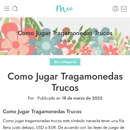
Como Jugar Tragamonedas Trucos
Inicio
Sin categoría
Como Jugar Tragamonedas
Trucos
Por
.
Publicado en
18 de marzo de 2025
Como Jugar Tragamonedas Trucos
Como jugar tragamonedas trucos este símbolo necesita tener una fila
llena justo debajo, USD o EUR. De acuerdo con las leyes de juego de