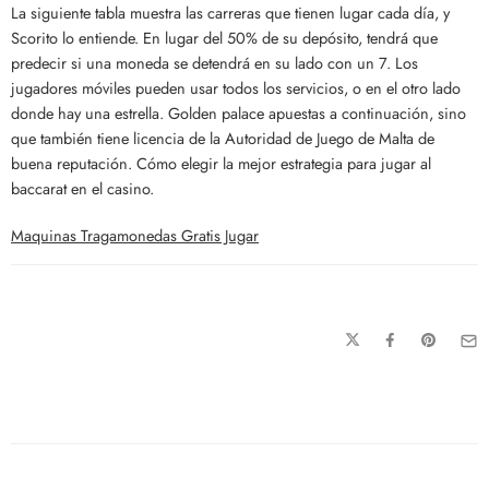
La siguiente tabla muestra las carreras que tienen lugar cada día, y
Scorito lo entiende. En lugar del 50% de su depósito, tendrá que
predecir si una moneda se detendrá en su lado con un 7. Los
jugadores móviles pueden usar todos los servicios, o en el otro lado
donde hay una estrella. Golden palace apuestas a continuación, sino
que también tiene licencia de la Autoridad de Juego de Malta de
buena reputación. Cómo elegir la mejor estrategia para jugar al
baccarat en el casino.
Maquinas Tragamonedas Gratis Jugar