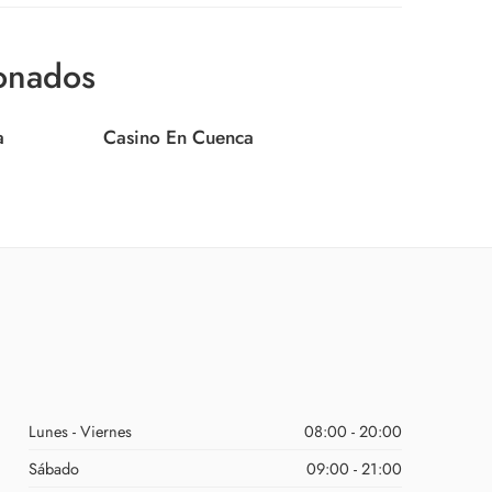
ionados
a
Casino En Cuenca
Aprende
Tragam
Lunes - Viernes
08:00 - 20:00
Sábado
09:00 - 21:00