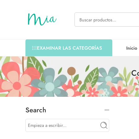
Inicio
EXAMINAR LAS CATEGORÍAS
Co
Search