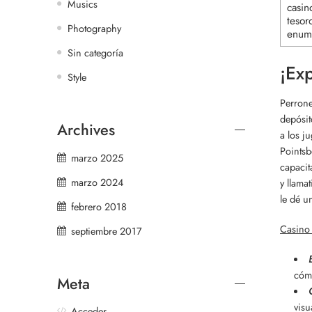
Musics
casin
tesor
Photography
enume
Sin categoría
¡Exp
Style
Perrone
depósit
Archives
a los j
Pointsb
marzo 2025
capacit
marzo 2024
y llama
le dé u
febrero 2018
Casino
septiembre 2017
cómi
Meta
visu
Acceder