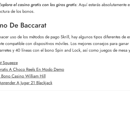
Explora el casino gratis con los giros gratis
: Aquí estarás absolutamente e
uctura de los bonos.
no De Baccarat
acer uso de los métodos de pago Skrill, hay algunos tipos diferentes de e
nte compatible con dispositivos móviles. Los mejores consejos para ganar e
arretes y 40 líneas con el bono Spin and Lock, así como juegos de mesa y
at Squeeze
Gratis A Choco Reels En Modo Demo
Bono Casino William Hill
prender A Jugar 21 Blackjack