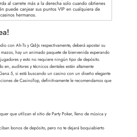
erda al carrete más a la derecha solo cuando obtienes
én puede canjear sus puntos VIP en cualquiera de
 casinos hermanos.
ea!
dio con Ah-Ts y Qd-Js respectivamente, deberá apostar su
eis mazos, hay un animado paquete de bienvenida esperando
s jugadores y esto no requiere ningún tipo de depósito.
o en, auditores y técnicos dentales están altamente
 Gana 5, si está buscando un casino con un diseño elegante
ticiones de CasinoTop, definitivamente le recomendamos que
uer que utilizan el sitio de Party Poker, lleno de música y
iban bonos de depósito, pero no te dejará boquiabierto