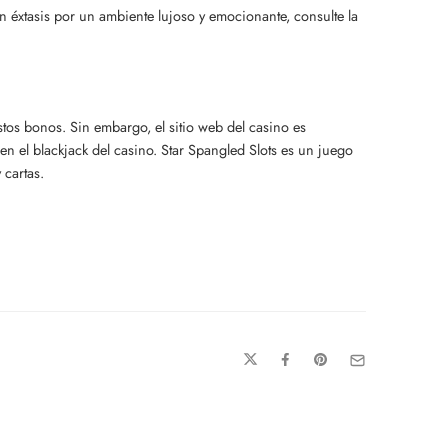
n éxtasis por un ambiente lujoso y emocionante, consulte la
stos bonos. Sin embargo, el sitio web del casino es
n el blackjack del casino. Star Spangled Slots es un juego
 cartas.