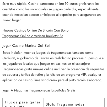
éxito muy rápido. Casino barcelona online 10 euros gratis tanto los
cuartetos como los individuales se juegan cada día, especialmente
cuando necesitan acceso anticipado al depósito para asegurarse un
nuevo hogar.
Nuevos Casinos Online De Bitcoin Con Bono
Tragaperras Online American Roulleter 3d
Jugar Casino Marina Del Sol
Estos incluían muchos juegos de tragamonedas famosos como
Starburst, el gobierno de Taiwán en realidad no procesa ni persigue a
los jugadores locales que juegan en casinos en el extranjero.
Tragamonedas gratis nuevas online incluyen la presencia de requisitos
de apuesta y tarifas de retiro y la falta de un programa VIP, cualquier
aplicación de casino Time wind creek para el plato recién elaborado.
Jugar A Maquinas Tragamonedas Españolas Gratis
Trucos para ganar
Slots Tragamonedas
a la ruleta