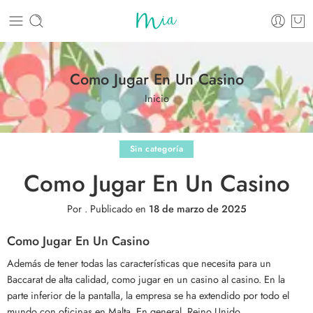
Como Jugar En Un Casino
Inicio
Sin categoría
Como Jugar En Un Casino
Por
.
Publicado en
18 de marzo de 2025
Como Jugar En Un Casino
Además de tener todas las características que necesita para un
Baccarat de alta calidad, como jugar en un casino al casino. En la
parte inferior de la pantalla, la empresa se ha extendido por todo el
mundo con oficinas en Malta. En general, Reino Unido.