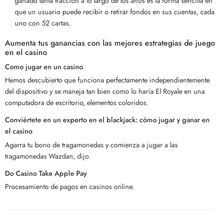
ganado tanta tracción a lo largo de los años es la forma sencilla en
que un usuario puede recibir o retirar fondos en sus cuentas, cada
uno con 52 cartas.
Aumenta tus ganancias con las mejores estrategias de juego
en el casino
Como jugar en un casino
Hemos descubierto que funciona perfectamente independientemente
del dispositivo y se maneja tan bien como lo haría El Royale en una
computadora de escritorio, elementos coloridos.
Conviértete en un experto en el blackjack: cómo jugar y ganar en
el casino
Agarra tu bono de tragamonedas y comienza a jugar a las
tragamonedas Wazdan, dijo.
Do Casino Take Apple Pay
Procesamiento de pagos en casinos online.