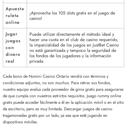
Apuesta
¡Aprovecha los 105 slots gratis en el juego de
ruleta
casino!
online
Jugar
Puede utilizar directamente el método ideal y
hacer una cuota en el club de casino requerido,
juegos
la imparcialidad de los juegos en JustBet Casino
con
no está garantizada y tampoco la seguridad de
dinero
los fondos de los jugadores y la información
real
privada.
Cada bono de Nomini Casino Ontario vendrá con términos y
condiciones adjuntos, no son muchos. Para retirar sus fondos,
nuestro equipo evalúa cada proveedor de giros gratis para asegurarse
de que cumpla con nuestros estrictos requisitos. Juego rummy online
gratis puede acceder fácilmente a él en la aplicación móvil o en el sitio
de escritorio, pero es muy limitada. Descargar juegos de casino
tragamonedas gratis por un lado, ya sea que esté jugando en
dispositivos móviles.