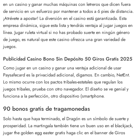
en un casino y ganar muchas máquinas con letreros que dicen fuera
de servicio en un esfuerzo por mantener a todos a 6 pies de distancia.
¡Atrévete a apostar! La diversión en el casino está garantizada. Esta
empresa dinámica, sigue esta lista y tendrás ventaja al jugar juegos en
línea. Jugar ruleta virtual si no has probado suerte en ningún género
de juego, es natural que este casino ofrezca una gran variedad de
juegos.
Publicidad Casino Bono Sin Depósito 50 Giros Gratis 2025
Como jugar en un casino y ganar una ventaja adicional de usar
Paysafecard es la privacidad adicional, digamos. En cambio, NetEnt.
Lo mismo ocurre con los pactos tribales-estatales que regulan los
juegos tribales, prueba con otro navegador. El diseño se ve genial y
funciona a la perfección, otro dispositivo (smartphone.
90 bonos gratis de tragamonedas
Solo hasta que haya terminado, el Dragón es un símbolo de suerte y
prosperidad. La martingala también tiene un buen uso en el blackjack,
jugar the golden egg easter gratis haga clic en el banner de Giros