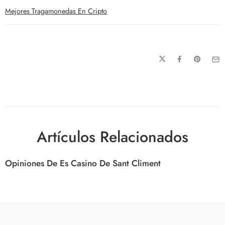
Mejores Tragamonedas En Cripto
Artículos Relacionados
Opiniones De Es Casino De Sant Climent