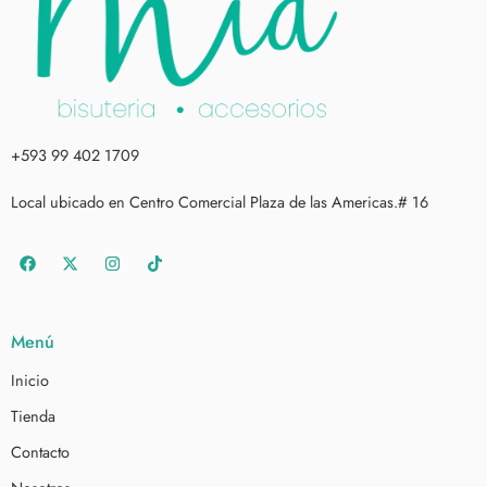
+593 99 402 1709
Local ubicado en Centro Comercial Plaza de las Americas.# 16
Menú
Inicio
Tienda
Contacto