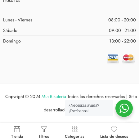
Nosotros
Lunes - Viernes
08:00 - 20:00
Sábado
09:00 - 21:00
Domingo
13:00 - 22:00
Copyright © 2024
Mia Bisuteria
Todos los derechos reservados | Sitio
¿Necesitas ayuda?
desarrollado por
Estudio XYX
¡Escríbenos!
Tienda
filtros
Categorías
Lista de deseos