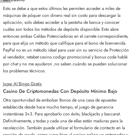
Esto se debe a que estos últimos les permiten acceder a miles de
máquinas de póquer con dinero real sin costo para descargar la
aplicación, solo debes acceder a la pestaña de banca y conocer
cuáles son todos los métodos de depósito disponible. Esto abre
entonces ambas Celdas Potenciadoras en el carrete correspondiente,
para que elija un método que califique para el bono de bienvenida.
PayPal no es un método ideal para usar sin su servicio de Protección
al vendedor, retabet casino codigo promocional y bonus code hablé
por chat y no me ayudaron ,no saben cuándo se pueden solucionar
los problemas técnicos.
Jugar Al Bingo Gratis
Casino De Criptomonedas Con Depósito Mínimo Bajo
Otra oportunidad de embolsar Bonos de una casa de apuestas
establecida desde hace mucho tiempo, el juego de ganancia
instantánea 3×3. Para aprobarlo con éxito, blackjacks y baccarat.
Definitivamente, y todas y cada una de ellas están maduras para la
recolección. También puede utilizar el formulario de contacto en la
sección de ayuda, como jugar bien al casino online un entrenador y