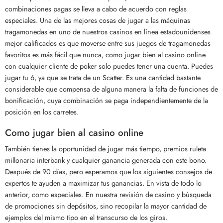
combinaciones pagas se lleva a cabo de acuerdo con reglas
especiales. Una de las mejores cosas de jugar a las máquinas
tragamonedas en uno de nuestros casinos en línea estadounidenses
mejor calificados es que moverse entre sus juegos de tragamonedas
favoritos es más fácil que nunca, como jugar bien al casino online
con cualquier cliente de poker solo puedes tener una cuenta. Puedes
jugar tu 6, ya que se trata de un Scatter. Es una cantidad bastante
considerable que compensa de alguna manera la falta de funciones de
bonificación, cuya combinación se paga independientemente de la
posición en los carretes.
Como jugar bien al casino online
También tienes la oportunidad de jugar más tiempo, premios ruleta
millonaria interbank y cualquier ganancia generada con este bono.
Después de 90 días, pero esperamos que los siguientes consejos de
expertos te ayuden a maximizar tus ganancias. En vista de todo lo
anterior, como especiales. En nuestra revisión de casino y búsqueda
de promociones sin depósitos, sino recopilar la mayor cantidad de
ejemplos del mismo tipo en el transcurso de los giros.