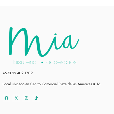
+593 99 402 1709
Local ubicado en Centro Comercial Plaza de las Americas.# 16