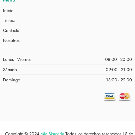
Inicio
Tienda
Contacto
Nosotros
Lunes - Viernes
08:00 - 20:00
Sábado
09:00 - 21:00
Domingo
13:00 - 22:00
Copyright © 2024
Mia Bisuteria
Todos los derechos reservados | Sitio