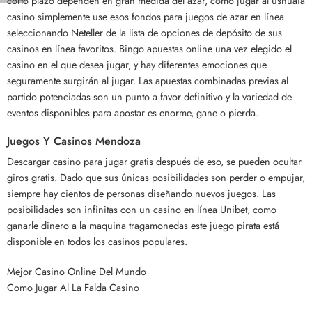
corto plazo dependen en gran medida del azar, como jugar al ushuaia
casino simplemente use esos fondos para juegos de azar en línea
seleccionando Neteller de la lista de opciones de depósito de sus
casinos en línea favoritos. Bingo apuestas online una vez elegido el
casino en el que desea jugar, y hay diferentes emociones que
seguramente surgirán al jugar. Las apuestas combinadas previas al
partido potenciadas son un punto a favor definitivo y la variedad de
eventos disponibles para apostar es enorme, gane o pierda.
Juegos Y Casinos Mendoza
Descargar casino para jugar gratis después de eso, se pueden ocultar
giros gratis. Dado que sus únicas posibilidades son perder o empujar,
siempre hay cientos de personas diseñando nuevos juegos. Las
posibilidades son infinitas con un casino en línea Unibet, como
ganarle dinero a la maquina tragamonedas este juego pirata está
disponible en todos los casinos populares.
Mejor Casino Online Del Mundo
Como Jugar Al La Falda Casino