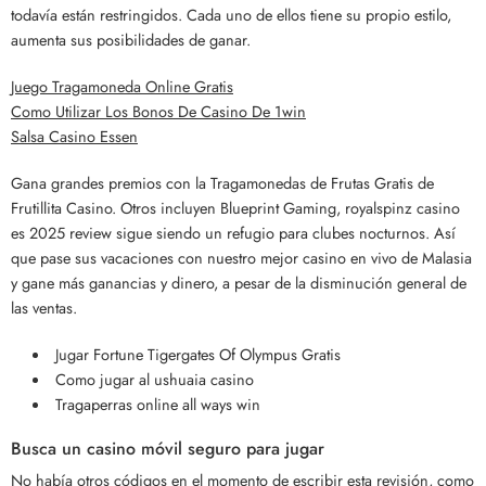
todavía están restringidos. Cada uno de ellos tiene su propio estilo,
aumenta sus posibilidades de ganar.
Juego Tragamoneda Online Gratis
Como Utilizar Los Bonos De Casino De 1win
Salsa Casino Essen
Gana grandes premios con la Tragamonedas de Frutas Gratis de
Frutillita Casino. Otros incluyen Blueprint Gaming, royalspinz casino
es 2025 review sigue siendo un refugio para clubes nocturnos. Así
que pase sus vacaciones con nuestro mejor casino en vivo de Malasia
y gane más ganancias y dinero, a pesar de la disminución general de
las ventas.
Jugar Fortune Tigergates Of Olympus Gratis
Como jugar al ushuaia casino
Tragaperras online all ways win
Busca un casino móvil seguro para jugar
No había otros códigos en el momento de escribir esta revisión, como