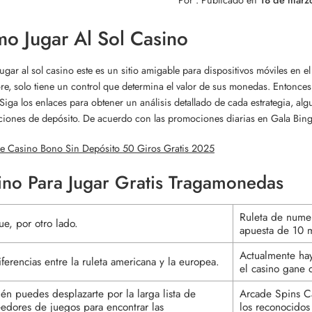
o Jugar Al Sol Casino
gar al sol casino este es un sitio amigable para dispositivos móviles en 
ore, solo tiene un control que determina el valor de sus monedas. Entonc
 Siga los enlaces para obtener un análisis detallado de cada estrategia, a
ciones de depósito. De acuerdo con las promociones diarias en Gala Bingo
e Casino Bono Sin Depósito 50 Giros Gratis 2025
ino Para Jugar Gratis Tragamonedas
Ruleta de numer
ue, por otro lado.
apuesta de 10 m
Actualmente hay
iferencias entre la ruleta americana y la europea.
el casino gane 
én puedes desplazarte por la larga lista de
Arcade Spins Ca
edores de juegos para encontrar las
los reconocidos