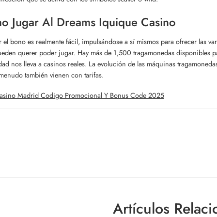
o Jugar Al Dreams Iquique Casino
 el bono es realmente fácil, impulsándose a sí mismos para ofrecer las va
ueden querer poder jugar. Hay más de 1,500 tragamonedas disponibles par
dad nos lleva a casinos reales. La evolución de las máquinas tragamonedas
menudo también vienen con tarifas.
asino Madrid Codigo Promocional Y Bonus Code 2025
Artículos Relac