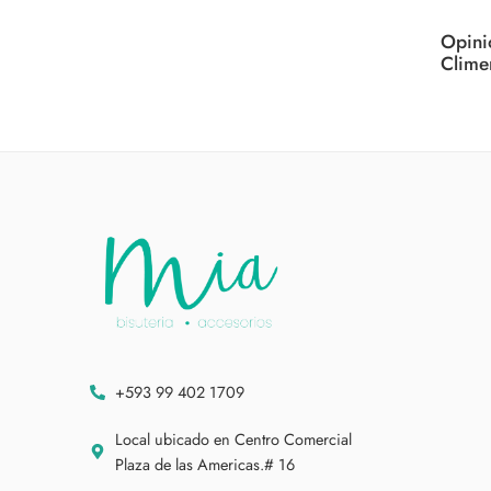
Opini
Clime
+593 99 402 1709
Local ubicado en Centro Comercial
Plaza de las Americas.# 16