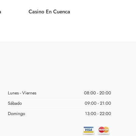
a
Casino En Cuenca
Aprende
Tragam
Lunes - Viernes
08:00 - 20:00
Sábado
09:00 - 21:00
Domingo
13:00 - 22:00