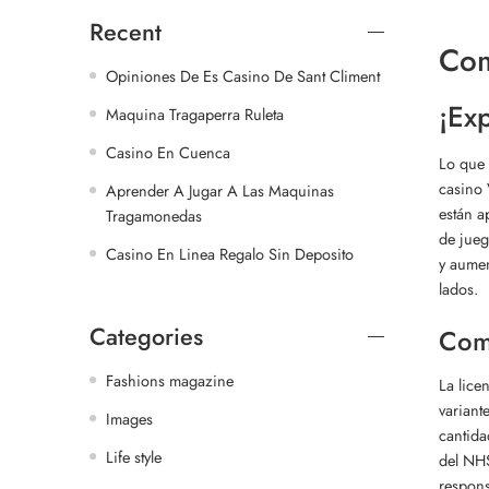
Recent
Com
Opiniones De Es Casino De Sant Climent
¡Exp
Maquina Tragaperra Ruleta
Casino En Cuenca
Lo que 
casino 
Aprender A Jugar A Las Maquinas
están a
Tragamonedas
de jueg
Casino En Linea Regalo Sin Deposito
y aumen
lados.
Categories
Como
Fashions magazine
La lice
variant
Images
cantida
Life style
del NHS
respons