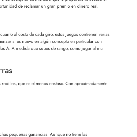
oportunidad de reclamar un gran premio en dinero real.
cuanto al costo de cada giro, estos juegos contienen varias
menzar si es nuevo en algún concepto en particular con
bolos A. A medida que subes de rango, como jugar al mu
rras
os rodillos, que es el menos costoso. Con aproximadamente
uchas pequeñas ganancias. Aunque no tiene las