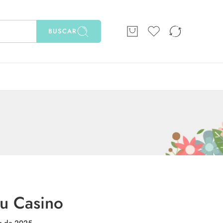
BUSCAR
u Casino
o de 2025