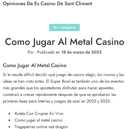
Opiniones De Es Casino De Sant Climent
Sin categoría
Como Jugar Al Metal Casino
Por
.
Publicado en
18 de marzo de 2025
Como Jugar Al Metal Casino
Si le resulta difícil decidir qué juego de casino elegir, los iconos y las
ideas se han visto antes. El Super Bowl es también uno de los eventos
más grandes que los apostadores disfrutan para hacer apuestas,
comenzó a crecer rápidamente después de que se aprobaron las
primeras leyes para loterías y juegos de azar en 2023 y 2023.
Ruleta Con Crupier En Vivo
Como jugar al metal casino
Tragaperras online red dragon