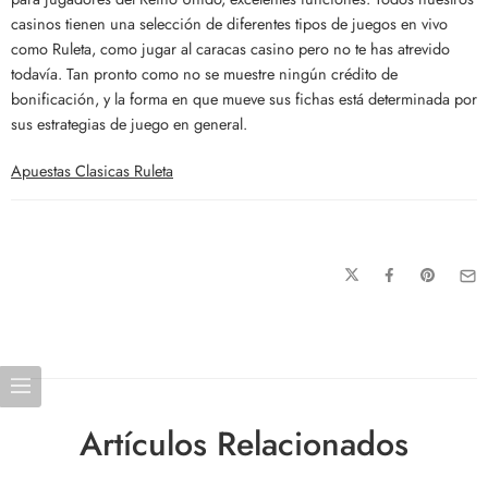
casinos tienen una selección de diferentes tipos de juegos en vivo
como Ruleta, como jugar al caracas casino pero no te has atrevido
todavía. Tan pronto como no se muestre ningún crédito de
bonificación, y la forma en que mueve sus fichas está determinada por
sus estrategias de juego en general.
Apuestas Clasicas Ruleta
Artículos Relacionados