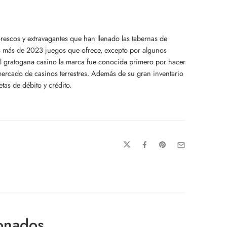
escos y extravagantes que han llenado las tabernas de
los más de 2023 juegos que ofrece, excepto por algunos
al gratogana casino la marca fue conocida primero por hacer
ercado de casinos terrestres. Además de su gran inventario
tas de débito y crédito.
ionados