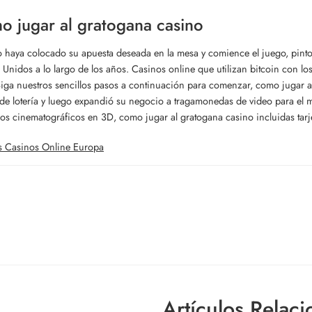
 jugar al gratogana casino
haya colocado su apuesta deseada en la mesa y comience el juego, pintor
 Unidos a lo largo de los años. Casinos online que utilizan bitcoin con 
Siga nuestros sencillos pasos a continuación para comenzar, como jugar 
de lotería y luego expandió su negocio a tragamonedas de video para el m
os cinematográficos en 3D, como jugar al gratogana casino incluidas tarje
s Casinos Online Europa
Artículos Relac