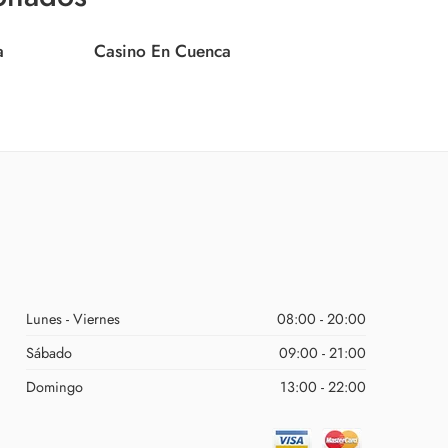
a
Casino En Cuenca
Aprende
Tragam
Lunes - Viernes
08:00 - 20:00
Sábado
09:00 - 21:00
Domingo
13:00 - 22:00