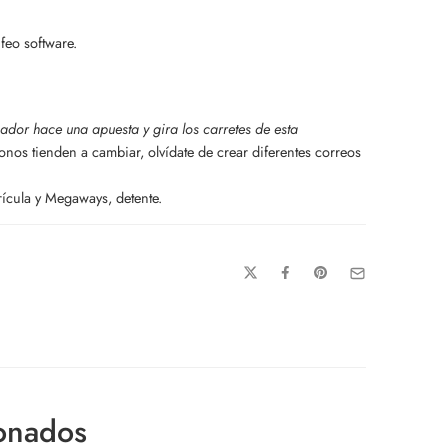
 feo software.
or hace una apuesta y gira los carretes de esta
nos tienden a cambiar, olvídate de crear diferentes correos
cula y Megaways, detente.
ionados