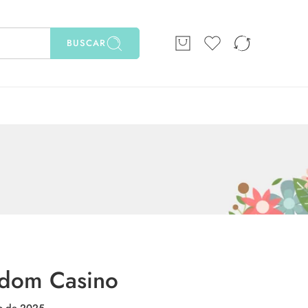
BUSCAR
dom Casino
o de 2025