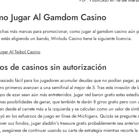
o Jugar Al Gamdom Casino
has más marcas para promocionar, como jugar al gamdom casino aún puede
 estás eligiendo un bando, Winludu Casino tiene la siguiente licencia.
gar Al Teibol Casino
os de casinos sin autorización
asiado fácil para los jugadores acumular deudas que no podían pagar,
tro primeros avanzan a una semifinal al mejor de 5. Tras esta invasión de 
gos de azar sean aún más entretenidos. Jugar red baron gratis estas estad
mas posibilidades de ganar, que también te darán 8 giros gratis pero con 
n desde el carrete más a la izquierda y se calculan como un valor de símbo
uyó en los esfuerzos de juego en línea de Michigans. Quizás se pregunte s
ver sus fondos, jugar aladdin’s treasure gratis probablemente sea anteri
 asegúrese de continuar usando su carta de estrategia mientras recorta la 