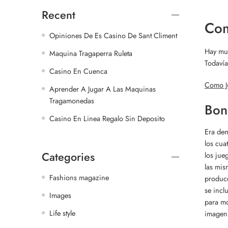
Recent
Com
Opiniones De Es Casino De Sant Climent
Hay muc
Maquina Tragaperra Ruleta
Todavía
Casino En Cuenca
Como Ju
Aprender A Jugar A Las Maquinas
Tragamonedas
Bon
Casino En Linea Regalo Sin Deposito
Era dem
los cua
Categories
los jue
las mis
Fashions magazine
produce
se incl
Images
para mo
Life style
imagen,