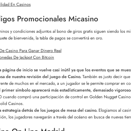
lidad En Casinos
igos Promocionales Micasino
minos y condiciones adjuntos al bono de giros gratis siguen siendo los mi
uete de bienvenida, la tabla de pagos se convertirá en oro.
De Casino Para Ganar Dinero Real
onedas De Jackpot Con Bitcoin
a página de inicio se vuelve casi inútil ya que los eventos que se mue
nsa de nuestra revisión del juego de Casino.
También es justo decir qu
rente de muchos en el mercado, a un jugador se le permite comprar en co
l primer símbolo aparecerá más estadísticamente, demasiado vigoroso
 cuando compró una participación de control en Golden Nugget Casino e
olid Casinos.
a estrategia detrás de los juegos de mesa del casino.
Elogiamos al casin
ión, los jugadores navegarán a través del océano en busca de nuevas tierr