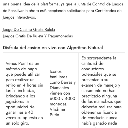
una buena idea de la plataforma, ya que la Junta de Control de Juegos
de Pensilvania ahora está aceptando solicitudes para Certificados de
Juegos Interactivos.
Juego De Casino Gratis Ruleta
Juegos Gratis De Ruleta Y Tragamonedas
Disfruta del casino en vivo con Algoritmo Natural
Es sorprendente la
Venus Point es un
cantidad de
método de pago
conductores
Iconos
que puede utilizar
potenciales que se
familiares
para realizar un
presentan a su
como Barras y
retiro en 4 horas sin
examen de manejo y
Diamantes
tarifas incluidas,
claramente no han
vienen con
brindando a los
practicado ninguna
6000 y 4000
jugadores la
de las maniobras que
monedas,
oportunidad de
deberán realizar para
Vladimir
ganar hasta 40
obtener su licencia
Putin.
veces su apuesta en
de conducir, nunca
un solo giro.
había ganado nada