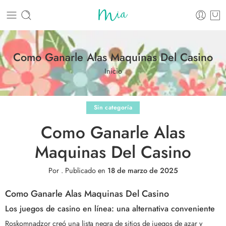
Como Ganarle Alas Maquinas Del Casino
Inicio
Sin categoría
Como Ganarle Alas
Maquinas Del Casino
Por
.
Publicado en
18 de marzo de 2025
Como Ganarle Alas Maquinas Del Casino
Los juegos de casino en línea: una alternativa conveniente
Roskomnadzor creó una lista negra de sitios de juegos de azar y