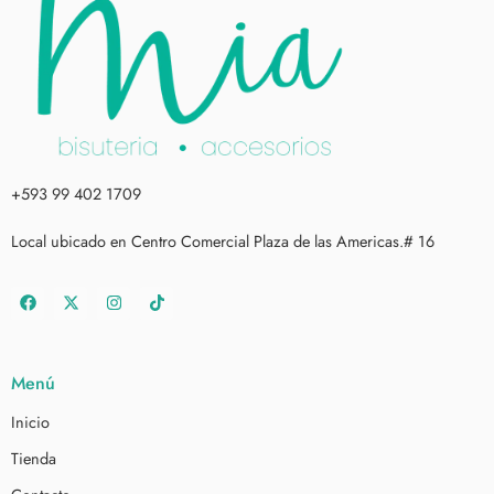
+593 99 402 1709
Local ubicado en Centro Comercial Plaza de las Americas.# 16
Menú
Inicio
Tienda