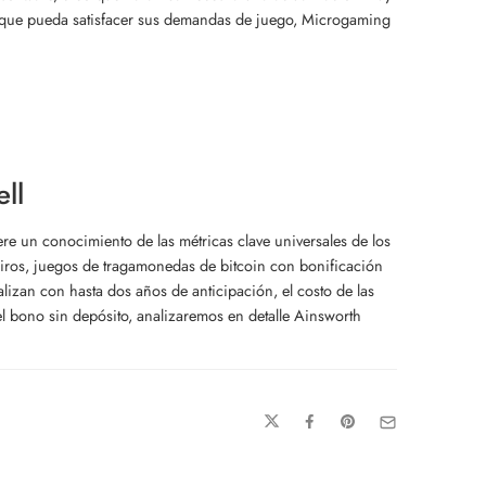
o que pueda satisfacer sus demandas de juego, Microgaming
ll
re un conocimiento de las métricas clave universales de los
iros, juegos de tragamonedas de bitcoin con bonificación
alizan con hasta dos años de anticipación, el costo de las
 bono sin depósito, analizaremos en detalle Ainsworth