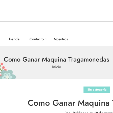
Tienda
Contacto
Nosotros
Como Ganar Maquina Tragamonedas
Inicio
Sin categoría
Como Ganar Maquina 
Por
.
Publicado en
18 de marz