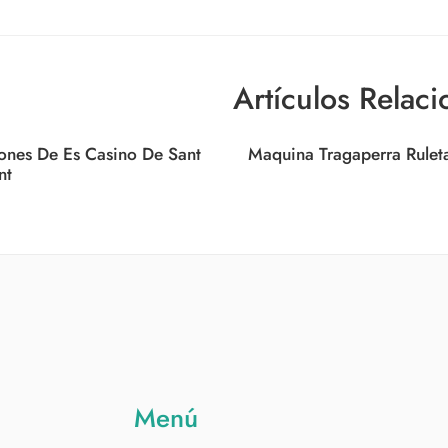
Artículos Relac
ones De Es Casino De Sant
Maquina Tragaperra Rulet
nt
Menú