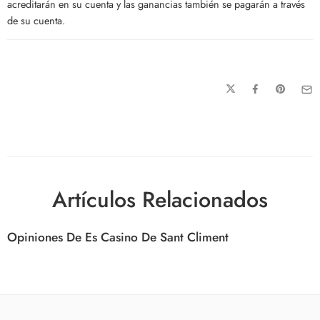
acreditarán en su cuenta y las ganancias también se pagarán a través
de su cuenta.
Artículos Relacionados
Opiniones De Es Casino De Sant Climent