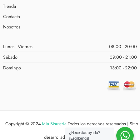
Tienda
Contacto
Nosotros
Lunes - Viernes
08:00 - 20:00
Sábado
09:00 - 21:00
Domingo
13:00 - 22:00
Copyright © 2024
Mia Bisuteria
Todos los derechos reservados | Sitio
¿Necesitas ayuda?
desarrollado por
Estudio XYX
¡Escríbenos!