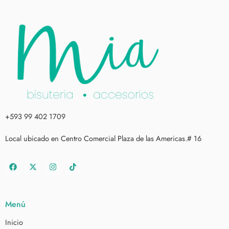
+593 99 402 1709
Local ubicado en Centro Comercial Plaza de las Americas.# 16
Menú
Inicio