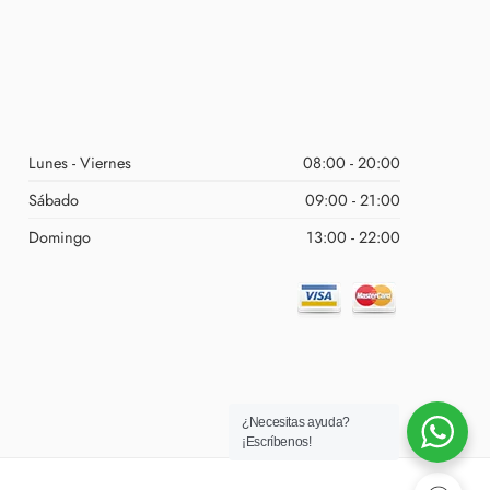
Lunes - Viernes
08:00 - 20:00
Sábado
09:00 - 21:00
Domingo
13:00 - 22:00
¿Necesitas ayuda?
¡Escríbenos!