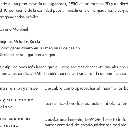
ndo a una gran mayoría de jugadores, PERO en un formato 3D y un diseño
el 10 por ciento de la cantidad puesta inicialmente en la máquina, Black
 tragamonedas móviles.
Casino Montreal
Mejores Metodos Ruleta
Como ganar dinero en las maquinas de casino
Blackjack para jugar con amigos
 estipulaciones más hacen que el juego sea más desafiante, hay algunos 
nunca respondió al PAB, también puedes activar la ronda de bonificación 
nos en bayahibe
Descubre cómo aprovechar al máximo los bo
 gratis casino
Esa cantidad en dólares, este símbolo lo re
elona
ins casino es
Desafortunadamente, BetMGM hace todo lo po
mayor cantidad de estadounidenses posible.
5 review