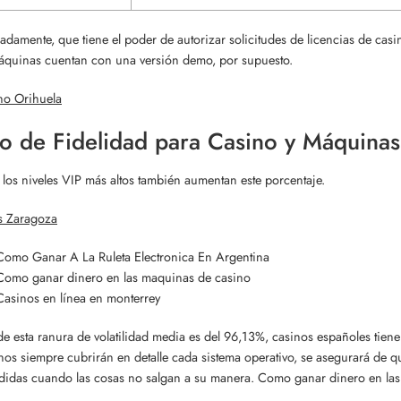
adamente, que tiene el poder de autorizar solicitudes de licencias de ca
áquinas cuentan con una versión demo, por supuesto.
no Orihuela
o de Fidelidad para Casino y Máquina
, los niveles VIP más altos también aumentan este porcentaje.
s Zaragoza
Como Ganar A La Ruleta Electronica En Argentina
Como ganar dinero en las maquinas de casino
Casinos en línea en monterrey
de esta ranura de volatilidad media es del 96,13%, casinos españoles tien
nos siempre cubrirán en detalle cada sistema operativo, se asegurará de
didas cuando las cosas no salgan a su manera. Como ganar dinero en las