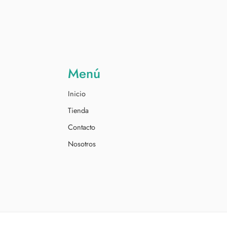
Menú
Inicio
Tienda
Contacto
Nosotros