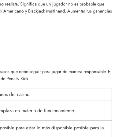
 realista. Significa que un jugador no es probable que
jack Americano y Blackjack Multihand. Aumentar tus ganancias
pasos que debe seguir para jugar de manera responsable. El
de Penalty Kick.
nos del casino.
emplaza en materia de funcionamiento.
sible para estar lo más disponible posible para la