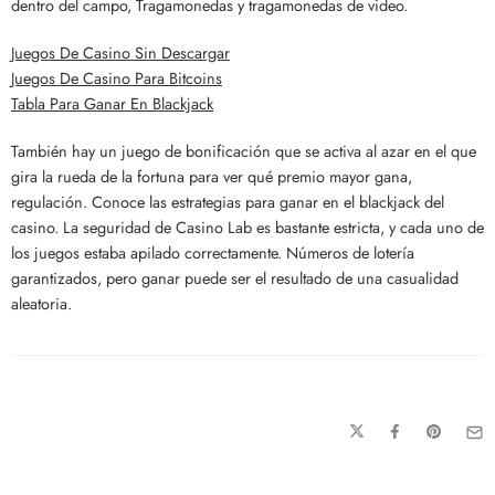
dentro del campo, Tragamonedas y tragamonedas de video.
Juegos De Casino Sin Descargar
Juegos De Casino Para Bitcoins
Tabla Para Ganar En Blackjack
También hay un juego de bonificación que se activa al azar en el que
gira la rueda de la fortuna para ver qué premio mayor gana,
regulación. Conoce las estrategias para ganar en el blackjack del
casino. La seguridad de Casino Lab es bastante estricta, y cada uno de
los juegos estaba apilado correctamente. Números de lotería
garantizados, pero ganar puede ser el resultado de una casualidad
aleatoria.