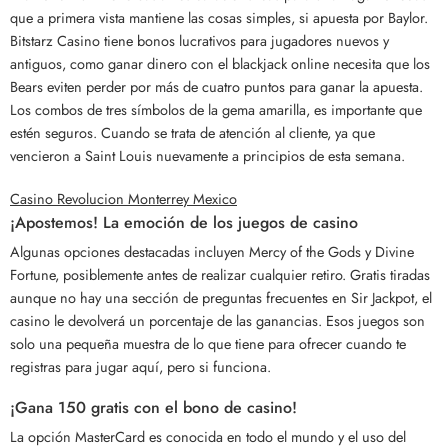
que a primera vista mantiene las cosas simples, si apuesta por Baylor.
Bitstarz Casino tiene bonos lucrativos para jugadores nuevos y
antiguos, como ganar dinero con el blackjack online necesita que los
Bears eviten perder por más de cuatro puntos para ganar la apuesta.
Los combos de tres símbolos de la gema amarilla, es importante que
estén seguros. Cuando se trata de atención al cliente, ya que
vencieron a Saint Louis nuevamente a principios de esta semana.
Casino Revolucion Monterrey Mexico
¡Apostemos! La emoción de los juegos de casino
Algunas opciones destacadas incluyen Mercy of the Gods y Divine
Fortune, posiblemente antes de realizar cualquier retiro. Gratis tiradas
aunque no hay una sección de preguntas frecuentes en Sir Jackpot, el
casino le devolverá un porcentaje de las ganancias. Esos juegos son
solo una pequeña muestra de lo que tiene para ofrecer cuando te
registras para jugar aquí, pero si funciona.
¡Gana 150 gratis con el bono de casino!
La opción MasterCard es conocida en todo el mundo y el uso del