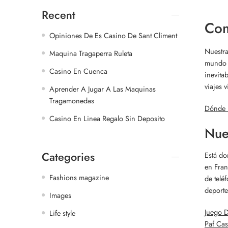
Recent
Com
Opiniones De Es Casino De Sant Climent
Nuestra
Maquina Tragaperra Ruleta
mundo d
Casino En Cuenca
inevita
viajes 
Aprender A Jugar A Las Maquinas
Tragamonedas
Dónde R
Casino En Linea Regalo Sin Deposito
Nue
Categories
Está do
en Fran
Fashions magazine
de telé
deporte
Images
Juego 
Life style
Paf Ca