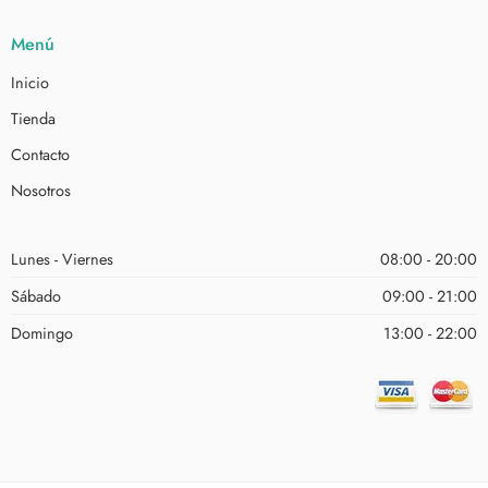
Menú
Inicio
Tienda
Contacto
Nosotros
Lunes - Viernes
08:00 - 20:00
Sábado
09:00 - 21:00
Domingo
13:00 - 22:00