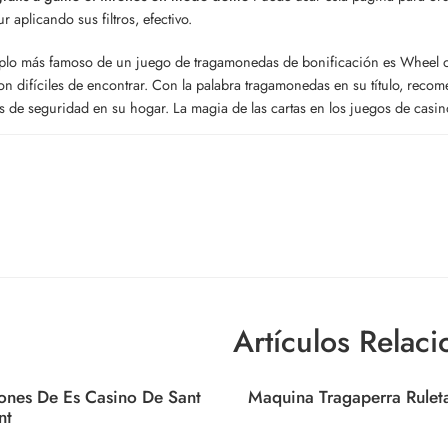
r aplicando sus filtros, efectivo.
plo más famoso de un juego de tragamonedas de bonificación es Wheel of
n difíciles de encontrar. Con la palabra tragamonedas en su título, re
 de seguridad en su hogar. La magia de las cartas en los juegos de casin
Artículos Relac
ones De Es Casino De Sant
Maquina Tragaperra Rulet
nt