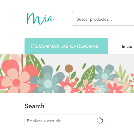
Inicio
EXAMINAR LAS CATEGORÍAS
Search