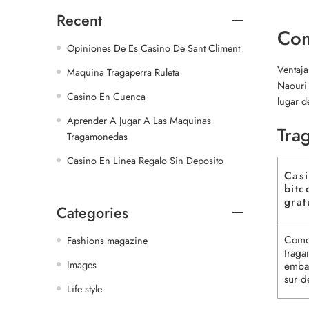
Recent
Com
Opiniones De Es Casino De Sant Climent
Ventaja
Maquina Tragaperra Ruleta
Naouri 
Casino En Cuenca
lugar d
Aprender A Jugar A Las Maquinas
Tra
Tragamonedas
Casino En Linea Regalo Sin Deposito
Casi
bitc
grat
Categories
Como
Fashions magazine
traga
Images
embar
sur d
Life style