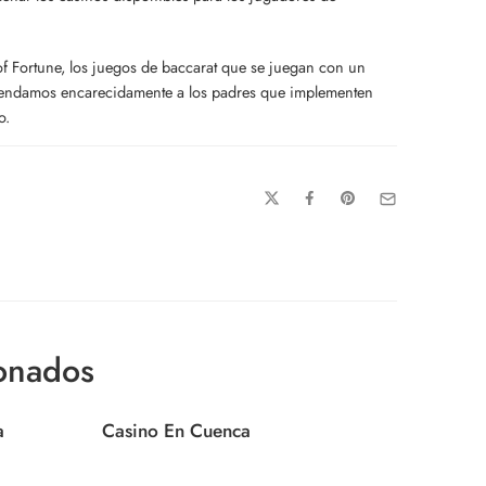
 Fortune, los juegos de baccarat que se juegan con un
comendamos encarecidamente a los padres que implementen
o.
ionados
a
Casino En Cuenca
Aprende
Tragam