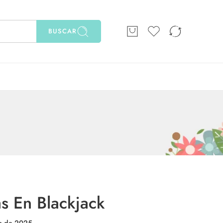
BUSCAR
s En Blackjack
o de 2025