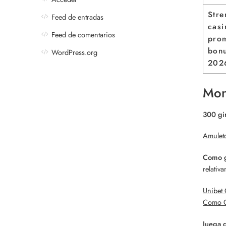
Stre
Feed de entradas
casi
Feed de comentarios
prom
bon
WordPress.org
202
Mon
300 gir
Amuleto
Como ga
relativa
Unibet 
Como G
Juega 