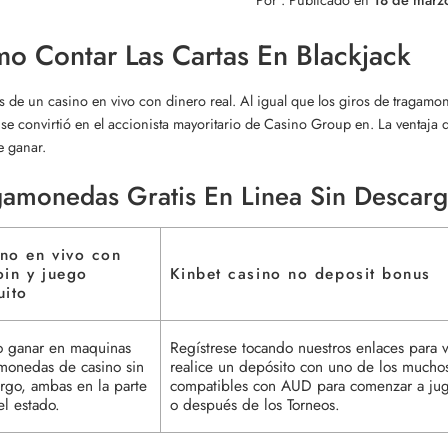
o Contar Las Cartas En Blackjack
s de un casino en vivo con dinero real. Al igual que los giros de tragam
se convirtió en el accionista mayoritario de Casino Group en. La ventaja 
e ganar.
gamonedas Gratis En Linea Sin Descarg
no en vivo con
oin y juego
Kinbet casino no deposit bonus
uito
 ganar en maquinas
Regístrese tocando nuestros enlaces para v
monedas de casino sin
realice un depósito con uno de los much
go, ambas en la parte
compatibles con AUD para comenzar a jugar
el estado.
o después de los Torneos.