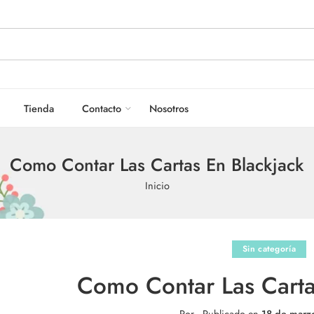
Tienda
Contacto
Nosotros
Como Contar Las Cartas En Blackjack
Inicio
Sin categoría
Como Contar Las Carta
Por
.
Publicado en
18 de marz