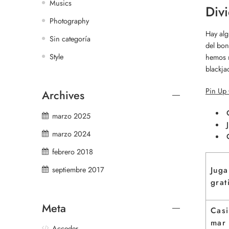
Musics
Divi
Photography
Hay alg
Sin categoría
del bon
Style
hemos r
blackja
Pin Up
Archives
marzo 2025
marzo 2024
febrero 2018
septiembre 2017
Juga
grat
Meta
Casi
mar
Acceder